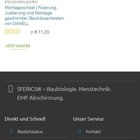
STECKDOSENLEISTEN
Montagewinkel | Fixierung,
Justierung und Montage
geschirmter Steckdosenleisten
von DANELL
€
11,20
(2)
Bewertet
mit
5
von 5
JETZT KAUFEN
SFERICS® – Baubiologie. Messtechnik.
EMF Abschirmung.
Direkt und Schnell
Unser Service
Bestellstatus
Kontakt