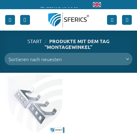
Skip
📦 VERSAND AB € 5,50
to
🔖 KAUF AUF RECHNUNG
content
/
START
PRODUKTE MIT DEM TAG
“MONTAGEWINKEL”