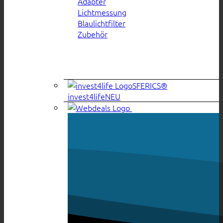
Adapter
Lichtmessung
Blaulichtfilter
Zubehör
SFERICS®
invest4life