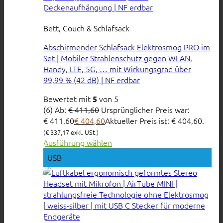
Bett, Couch & Schlafsack
Abschirmender Schlafsack Elektrosmog PRO im
Set | Mobiler Strahlenschutz gegen WLAN,
Handy, LTE, 5G, … mit Wirkungsgrad über
99,99 % (42 dB) | NF erdbar
Bewertet mit
von 5
5
(6)
Ab:
€
411,60
Ursprünglicher Preis war:
€ 411,60
€
404,60
Aktueller Preis ist: € 404,60.
(
€
337,17
exkl. USt.)
Ausführung wählen
USB