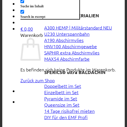
SALE
Suche im Inhalt
ABSCHIRMMATERIALIEN
Anmelden
Search in excerpt
A300 HEMP | Militärstandard
€
0,00
U230 Unterspannbahn
Warenkorb
A190 Abschirmvlies
HNV100 Abschirmgewebe
SAPHIR extra Abschirmvlies
MAX54 Abschirmfarbe
Es befinden sich keine Produkte im Warenkorb.
SFERICS® ultra BALDACHIN
Zurück zum Shop
Doppelbett im Set
Einzelbett im Set
Pyramide im Set
Queensize im Set
14 Tage risikofrei mieten
DIY für den EMF Profi