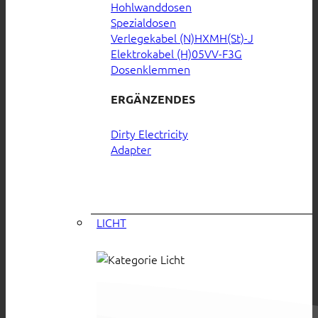
Hohlwanddosen
Spezialdosen
Verlegekabel (N)HXMH(St)-J
Elektrokabel (H)05VV-F3G
Dosenklemmen
ERGÄNZENDES
Dirty Electricity
Adapter
LICHT