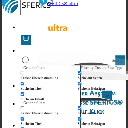
SFERICS® ultra
Suche
Generic filters
Filter by Custom Post Type
Exakte Übereinstimmung
Suche auf Seiten
Suche im Titel
Suche in Beiträgen
Produkte der Abschirm
Suche
Suche im Inhalt
Leistungsklasse SFERICS®
Generic filters
Filter by Custom Post Type
ultra auf Klick
Search in excerpt
Exakte Übereinstimmung
Suche auf Seiten
Suche im Titel
Suche in Beiträgen
NEU