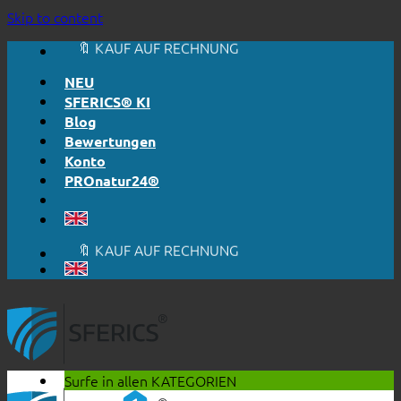
🔆 EINFACH. FUNKTIONIERT.
Skip to content
🔆 EHRLICH. TRANSPARENT.
📦 VERSAND AB € 5,50
🔖 KAUF AUF RECHNUNG
NEU
SFERICS® KI
Blog
Bewertungen
Konto
PROnatur24®
🔆 EINFACH. FUNKTIONIERT.
🔆 EHRLICH. TRANSPARENT.
📦 VERSAND AB € 5,50
🔖 KAUF AUF RECHNUNG
Surfe in allen
KATEGORIEN