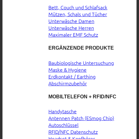
Bett, Couch und Schlafsack
Mützen, Schals und Tücher
Unterwäsche Damen
Unterwäsche Herren
Maximaler EMF Schutz
ERGÄNZENDE PRODUKTE
Baubiologische Untersuchung
Maske & Hygiene
Erdkontakt / Earthing
Abschirmzubehör
MOBILTELEFON + RFID/NFC
Handytasche
Antennen Patch (ESmog Chip)
Autoschlüssel
RFID/NFC Datenschutz
Headset & Kopfhörer