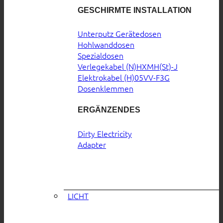
GESCHIRMTE INSTALLATION
Unterputz Gerätedosen
Hohlwanddosen
Spezialdosen
Verlegekabel (N)HXMH(St)-J
Elektrokabel (H)05VV-F3G
Dosenklemmen
ERGÄNZENDES
Dirty Electricity
Adapter
LICHT