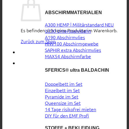
ABSCHIRMMATERIALIEN
A300 HEMP | Militärstandard
Es befinden sich keine Produkte im Warenkorb.
U230 Unterspannbahn
A190 Abschirmvlies
Zurück zum Shop
HNV100 Abschirmgewebe
SAPHIR extra Abschirmvlies
MAX54 Abschirmfarbe
SFERICS® ultra BALDACHIN
Doppelbett im Set
Einzelbett im Set
Pyramide im Set
Queensize im Set
14 Tage risikofrei mieten
DIY für den EMF Profi
STOFFE + BEKLEIDUNG