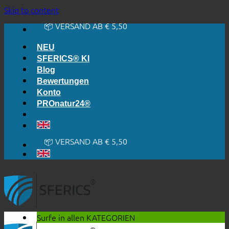
🔆 EINFACH. FUNKTIONIERT.
Skip to content
🔆 EHRLICH. TRANSPARENT.
📦 VERSAND AB € 5,50
🔖 KAUF AUF RECHNUNG
NEU
SFERICS® KI
Blog
Bewertungen
Konto
PROnatur24®
🔆 EINFACH. FUNKTIONIERT.
🔆 EHRLICH. TRANSPARENT.
📦 VERSAND AB € 5,50
🔖 KAUF AUF RECHNUNG
Surfe in allen
KATEGORIEN