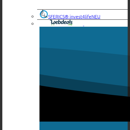
SFERICS® invest4life