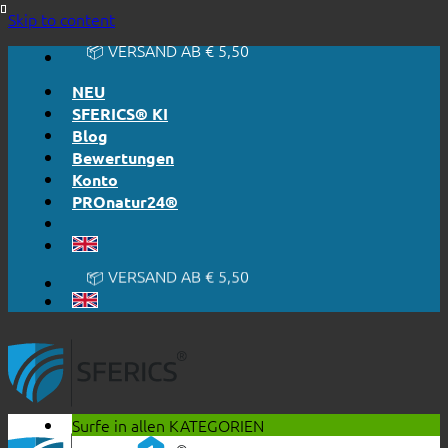
🔆 EINFACH. FUNKTIONIERT.
Skip to content
🔆 EHRLICH. TRANSPARENT.
📦 VERSAND AB € 5,50
🔖 KAUF AUF RECHNUNG
NEU
SFERICS® KI
Blog
Bewertungen
Konto
PROnatur24®
🔆 EINFACH. FUNKTIONIERT.
🔆 EHRLICH. TRANSPARENT.
📦 VERSAND AB € 5,50
🔖 KAUF AUF RECHNUNG
Surfe in allen
KATEGORIEN