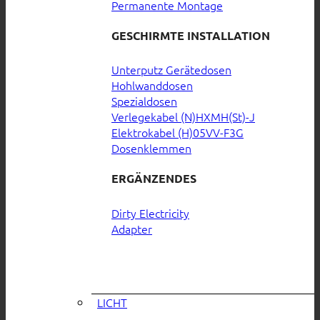
Permanente Montage
GESCHIRMTE INSTALLATION
Unterputz Gerätedosen
Hohlwanddosen
Spezialdosen
Verlegekabel (N)HXMH(St)-J
Elektrokabel (H)05VV-F3G
Dosenklemmen
ERGÄNZENDES
Dirty Electricity
Adapter
LICHT