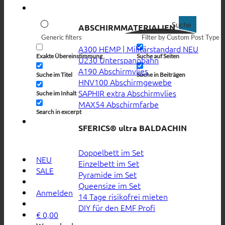
Suche
ABSCHIRMMATERIALIEN
Generic filters
Filter by Custom Post Type
A300 HEMP | Militärstandard
Exakte Übereinstimmung
Suche auf Seiten
U230 Unterspannbahn
A190 Abschirmvlies
Suche im Titel
Suche in Beiträgen
HNV100 Abschirmgewebe
SAPHIR extra Abschirmvlies
Suche im Inhalt
MAX54 Abschirmfarbe
Search in excerpt
SFERICS® ultra BALDACHIN
Doppelbett im Set
NEU
Einzelbett im Set
SALE
Pyramide im Set
Queensize im Set
Anmelden
14 Tage risikofrei mieten
DIY für den EMF Profi
€
0,00