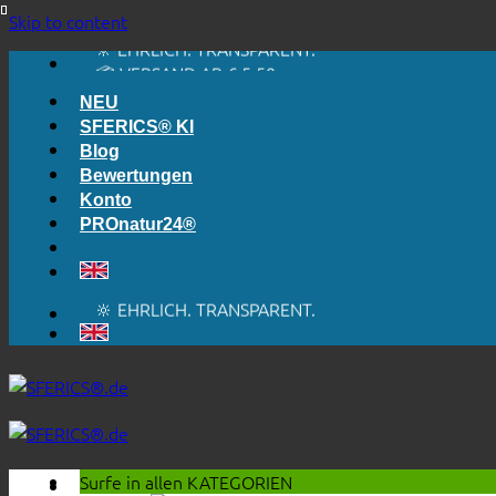
🔆 EINFACH. FUNKTIONIERT.
Skip to content
🔆 EHRLICH. TRANSPARENT.
📦 VERSAND AB € 5,50
🔖 KAUF AUF RECHNUNG
NEU
SFERICS® KI
Blog
Bewertungen
Konto
PROnatur24®
🔆 EINFACH. FUNKTIONIERT.
🔆 EHRLICH. TRANSPARENT.
📦 VERSAND AB € 5,50
🔖 KAUF AUF RECHNUNG
Surfe in allen
KATEGORIEN