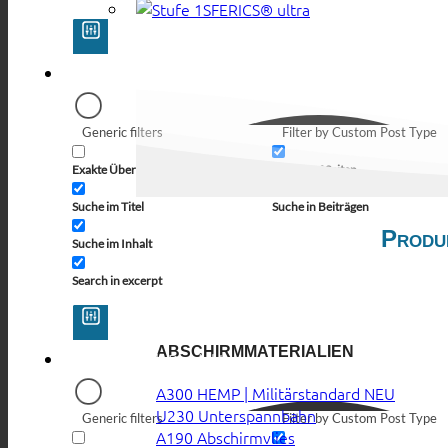
SFERICS® ultra
Generic filters
Filter by Custom Post Type
Exakte Übereinstimmung
Suche auf Seiten
Suche im Titel
Suche in Beiträgen
Produ
Suche im Inhalt
Search in excerpt
ABSCHIRMMATERIALIEN
A300 HEMP | Militärstandard
U230 Unterspannbahn
Generic filters
Filter by Custom Post Type
A190 Abschirmvlies