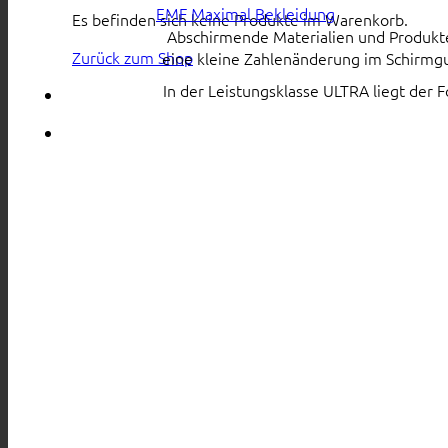
EMF Maximal Bekleidung
Es befinden sich keine Produkte im Warenkorb.
Abschirmende Materialien und Produkte s
Zurück zum Shop
eine kleine Zahlenänderung im Schirmgu
In der Leistungsklasse ULTRA liegt der 