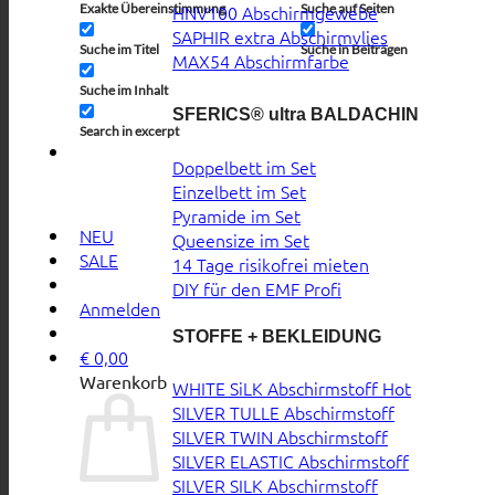
Exakte Übereinstimmung
Suche auf Seiten
HNV100 Abschirmgewebe
SAPHIR extra Abschirmvlies
Suche im Titel
Suche in Beiträgen
MAX54 Abschirmfarbe
Suche im Inhalt
SFERICS® ultra BALDACHIN
Search in excerpt
Doppelbett im Set
Einzelbett im Set
Pyramide im Set
NEU
Queensize im Set
SALE
14 Tage risikofrei mieten
DIY für den EMF Profi
Anmelden
STOFFE + BEKLEIDUNG
€
0,00
Warenkorb
WHITE SiLK Abschirmstoff
SILVER TULLE Abschirmstoff
SILVER TWIN Abschirmstoff
SILVER ELASTIC Abschirmstoff
SILVER SILK Abschirmstoff