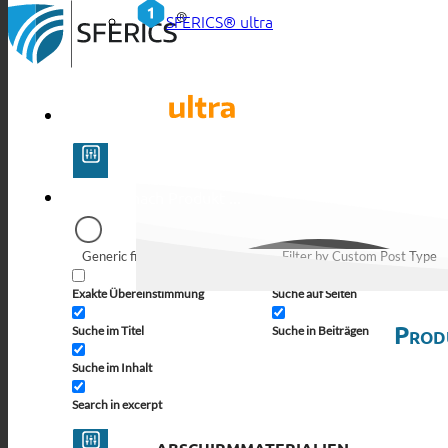
SFERICS® ultra
Generic filters
Filter by Custom Post Type
Exakte Übereinstimmung
Suche auf Seiten
Prod
Suche im Titel
Suche in Beiträgen
Suche im Inhalt
Search in excerpt