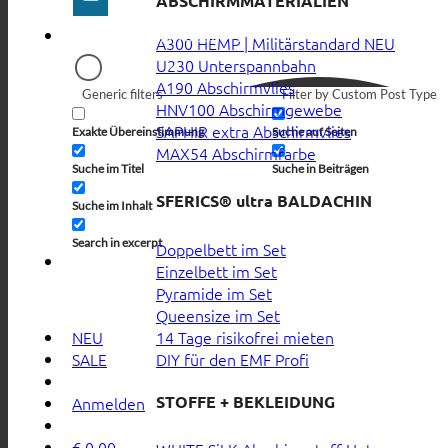
ABSCHIRMMATERIALIEN
A300 HEMP | Militärstandard
U230 Unterspannbahn
A190 Abschirmvlies
Generic filters
Filter by Custom Post Type
HNV100 Abschirmgewebe
SAPHIR extra Abschirmvlies
Exakte Übereinstimmung
Suche auf Seiten
MAX54 Abschirmfarbe
Suche im Titel
Suche in Beiträgen
SFERICS® ultra BALDACHIN
Suche im Inhalt
Search in excerpt
Doppelbett im Set
Einzelbett im Set
Pyramide im Set
Queensize im Set
14 Tage risikofrei mieten
NEU
DIY für den EMF Profi
SALE
STOFFE + BEKLEIDUNG
Anmelden
€
0,00