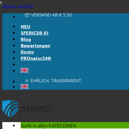
🔆 EINFACH. FUNKTIONIERT.
Skip to content
🔆 EHRLICH. TRANSPARENT.
📦 VERSAND AB € 5,50
🔖 KAUF AUF RECHNUNG
NEU
SFERICS® KI
Blog
Bewertungen
Konto
PROnatur24®
🔆 EINFACH. FUNKTIONIERT.
🔆 EHRLICH. TRANSPARENT.
📦 VERSAND AB € 5,50
🔖 KAUF AUF RECHNUNG
Surfe in allen
KATEGORIEN