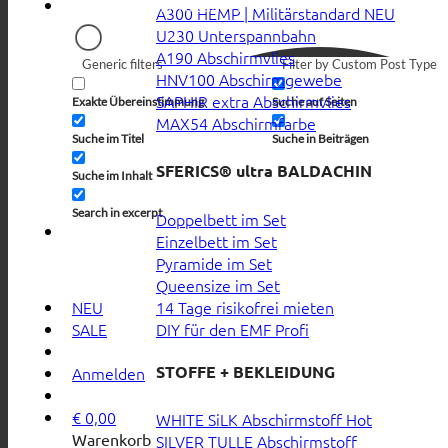
A300 HEMP | Militärstandard
U230 Unterspannbahn
A190 Abschirmvlies
Generic filters
Filter by Custom Post Type
HNV100 Abschirmgewebe
SAPHIR extra Abschirmvlies
Exakte Übereinstimmung
Suche auf Seiten
MAX54 Abschirmfarbe
Suche im Titel
Suche in Beiträgen
SFERICS® ultra BALDACHIN
Suche im Inhalt
Search in excerpt
Doppelbett im Set
Einzelbett im Set
Pyramide im Set
Queensize im Set
14 Tage risikofrei mieten
NEU
DIY für den EMF Profi
SALE
STOFFE + BEKLEIDUNG
Anmelden
€
0,00
WHITE SiLK Abschirmstoff
Warenkorb
SILVER TULLE Abschirmstoff