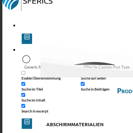
Generic filters
Filter by Custom Post Type
Exakte Übereinstimmung
Suche auf Seiten
Prod
Suche im Titel
Suche in Beiträgen
Suche im Inhalt
Search in excerpt
ABSCHIRMMATERIALIEN