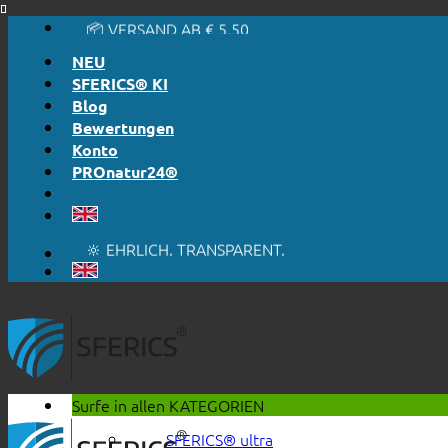
📦 VERSAND AB € 5,50
Skip
🔖 KAUF AUF RECHNUNG
to
NEU
content
SFERICS® KI
Blog
Bewertungen
Konto
PROnatur24®
🔆 EINFACH. FUNKTIONIERT.
🔆 EHRLICH. TRANSPARENT.
📦 VERSAND AB € 5,50
🔖 KAUF AUF RECHNUNG
Surfe in allen
KATEGORIEN
SFERICS® ultra