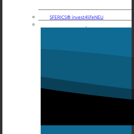
SFERICS® invest4life