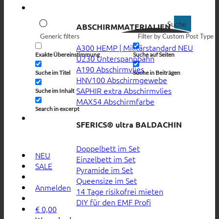
Suche
ABSCHIRMMATERIALIEN
Generic filters
Filter by Custom Post Type
A300 HEMP | Militärstandard
Exakte Übereinstimmung
Suche auf Seiten
U230 Unterspannbahn
A190 Abschirmvlies
Suche im Titel
Suche in Beiträgen
HNV100 Abschirmgewebe
SAPHIR extra Abschirmvlies
Suche im Inhalt
MAX54 Abschirmfarbe
Search in excerpt
SFERICS® ultra BALDACHIN
Doppelbett im Set
NEU
Einzelbett im Set
SALE
Pyramide im Set
Queensize im Set
Anmelden
14 Tage risikofrei mieten
DIY für den EMF Profi
€
0,00