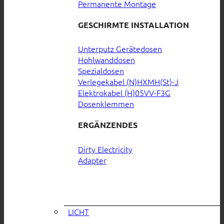
Permanente Montage
GESCHIRMTE INSTALLATION
Unterputz Gerätedosen
Hohlwanddosen
Spezialdosen
Verlegekabel (N)HXMH(St)-J
Elektrokabel (H)05VV-F3G
Dosenklemmen
ERGÄNZENDES
Dirty Electricity
Adapter
LICHT