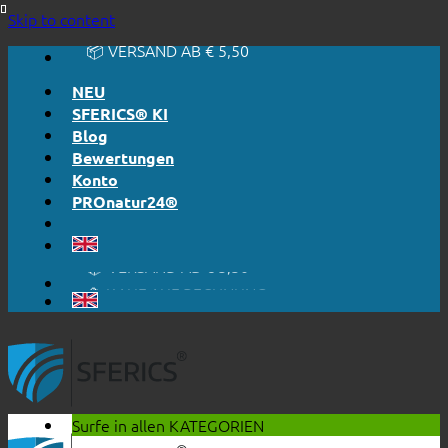
🔆 EINFACH. FUNKTIONIERT.
Skip to content
🔆 EHRLICH. TRANSPARENT.
📦 VERSAND AB € 5,50
🔖 KAUF AUF RECHNUNG
NEU
SFERICS® KI
Blog
Bewertungen
Konto
PROnatur24®
🔆 EINFACH. FUNKTIONIERT.
🔆 EHRLICH. TRANSPARENT.
📦 VERSAND AB € 5,50
🔖 KAUF AUF RECHNUNG
Surfe in allen
KATEGORIEN