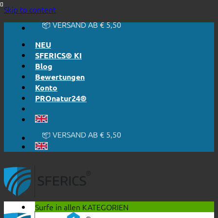
🔆 EINFACH. FUNKTIONIERT.
Skip to content
🔆 EHRLICH. TRANSPARENT.
📦 VERSAND AB € 5,50
🔖 KAUF AUF RECHNUNG
NEU
SFERICS® KI
Blog
Bewertungen
Konto
PROnatur24®
🔆 EINFACH. FUNKTIONIERT.
🔆 EHRLICH. TRANSPARENT.
📦 VERSAND AB € 5,50
🔖 KAUF AUF RECHNUNG
Surfe in allen
KATEGORIEN