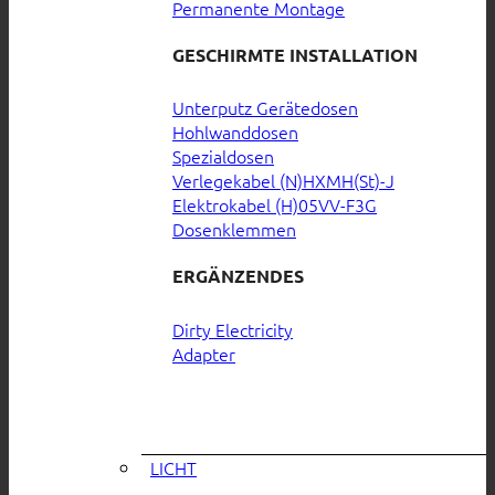
Permanente Montage
GESCHIRMTE INSTALLATION
Unterputz Gerätedosen
Hohlwanddosen
Spezialdosen
Verlegekabel (N)HXMH(St)-J
Elektrokabel (H)05VV-F3G
Dosenklemmen
ERGÄNZENDES
Dirty Electricity
Adapter
LICHT