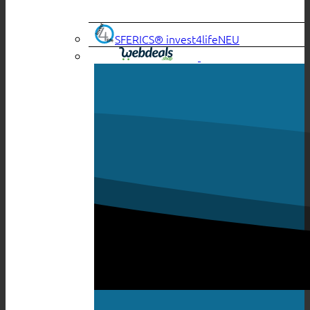
SFERICS® invest4life