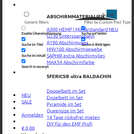
Suche
ABSCHIRMMATERIALIEN
Generic filters
Filter by Custom Post Type
A300 HEMP | Militärstandard
Exakte Übereinstimmung
Suche auf Seiten
U230 Unterspannbahn
A190 Abschirmvlies
Suche im Titel
Suche in Beiträgen
HNV100 Abschirmgewebe
SAPHIR extra Abschirmvlies
Suche im Inhalt
MAX54 Abschirmfarbe
Search in excerpt
SFERICS® ultra BALDACHIN
Doppelbett im Set
NEU
Einzelbett im Set
SALE
Pyramide im Set
Queensize im Set
Anmelden
14 Tage risikofrei mieten
DIY für den EMF Profi
€
0,00