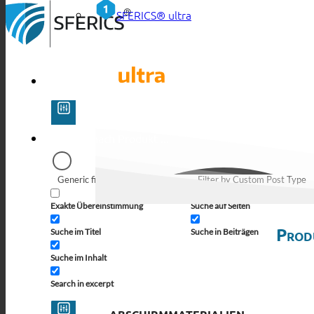
SFERICS® ultra
Generic filters
Filter by Custom Post Type
Exakte Übereinstimmung
Suche auf Seiten
Prod
Suche im Titel
Suche in Beiträgen
Suche im Inhalt
Search in excerpt