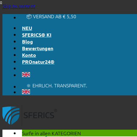
🔆 EINFACH. FUNKTIONIERT.
Skip to content
🔆 EHRLICH. TRANSPARENT.
📦 VERSAND AB € 5,50
🔖 KAUF AUF RECHNUNG
NEU
SFERICS® KI
Blog
Bewertungen
Konto
PROnatur24®
🔆 EINFACH. FUNKTIONIERT.
🔆 EHRLICH. TRANSPARENT.
📦 VERSAND AB € 5,50
🔖 KAUF AUF RECHNUNG
Surfe in allen
KATEGORIEN