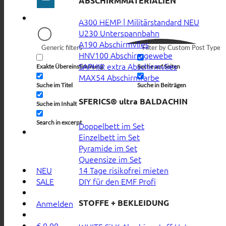
ABSCHIRMMATERIALIEN
A300 HEMP | Militärstandard
U230 Unterspannbahn
A190 Abschirmvlies
Generic filters
Filter by Custom Post Type
HNV100 Abschirmgewebe
SAPHIR extra Abschirmvlies
Exakte Übereinstimmung
Suche auf Seiten
MAX54 Abschirmfarbe
Suche im Titel
Suche in Beiträgen
SFERICS® ultra BALDACHIN
Suche im Inhalt
Search in excerpt
Doppelbett im Set
Einzelbett im Set
Pyramide im Set
Queensize im Set
14 Tage risikofrei mieten
NEU
DIY für den EMF Profi
SALE
STOFFE + BEKLEIDUNG
Anmelden
€
0,00