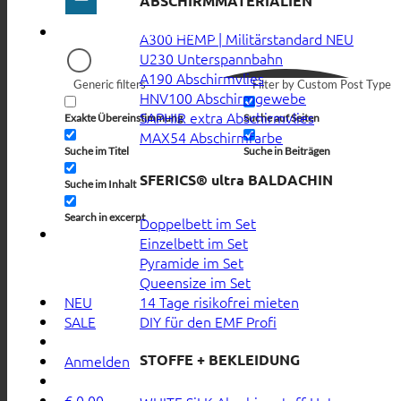
ABSCHIRMMATERIALIEN
A300 HEMP | Militärstandard
U230 Unterspannbahn
A190 Abschirmvlies
Generic filters
Filter by Custom Post Type
HNV100 Abschirmgewebe
SAPHIR extra Abschirmvlies
Exakte Übereinstimmung
Suche auf Seiten
MAX54 Abschirmfarbe
Suche im Titel
Suche in Beiträgen
SFERICS® ultra BALDACHIN
Suche im Inhalt
Search in excerpt
Doppelbett im Set
Einzelbett im Set
Pyramide im Set
Queensize im Set
14 Tage risikofrei mieten
NEU
DIY für den EMF Profi
SALE
STOFFE + BEKLEIDUNG
Anmelden
€
0,00