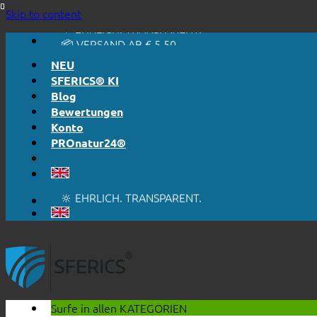
🔆 EINFACH. FUNKTIONIERT.
Skip to content
🔆 EHRLICH. TRANSPARENT.
📦 VERSAND AB € 5,50
🔖 KAUF AUF RECHNUNG
NEU
SFERICS® KI
Blog
Bewertungen
Konto
PROnatur24®
🔆 EINFACH. FUNKTIONIERT.
🔆 EHRLICH. TRANSPARENT.
📦 VERSAND AB € 5,50
🔖 KAUF AUF RECHNUNG
Surfe in allen
KATEGORIEN