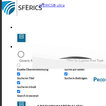
SFERICS® ultra
Generic filters
Filter by Custom Post Type
Exakte Übereinstimmung
Suche auf Seiten
Prod
Suche im Titel
Suche in Beiträgen
Suche im Inhalt
Search in excerpt