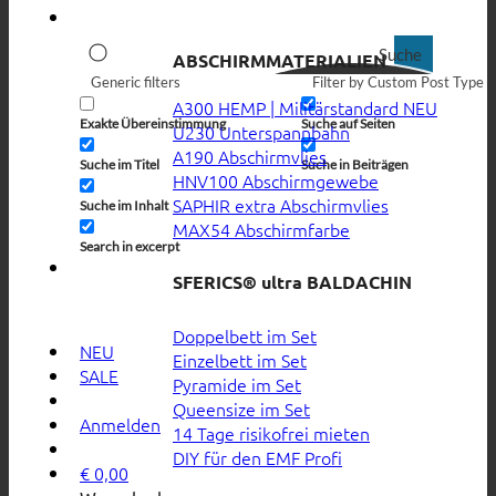
Suche
ABSCHIRMMATERIALIEN
Generic filters
Filter by Custom Post Type
A300 HEMP | Militärstandard
Exakte Übereinstimmung
Suche auf Seiten
U230 Unterspannbahn
A190 Abschirmvlies
Suche im Titel
Suche in Beiträgen
HNV100 Abschirmgewebe
SAPHIR extra Abschirmvlies
Suche im Inhalt
MAX54 Abschirmfarbe
Search in excerpt
SFERICS® ultra BALDACHIN
Doppelbett im Set
NEU
Einzelbett im Set
SALE
Pyramide im Set
Queensize im Set
Anmelden
14 Tage risikofrei mieten
DIY für den EMF Profi
€
0,00