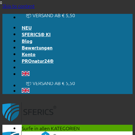
🔆 EINFACH. FUNKTIONIERT.
Skip to content
🔆 EHRLICH. TRANSPARENT.
📦 VERSAND AB € 5,50
🔖 KAUF AUF RECHNUNG
NEU
SFERICS® KI
Blog
Bewertungen
Konto
PROnatur24®
🔆 EINFACH. FUNKTIONIERT.
🔆 EHRLICH. TRANSPARENT.
📦 VERSAND AB € 5,50
🔖 KAUF AUF RECHNUNG
Surfe in allen
KATEGORIEN