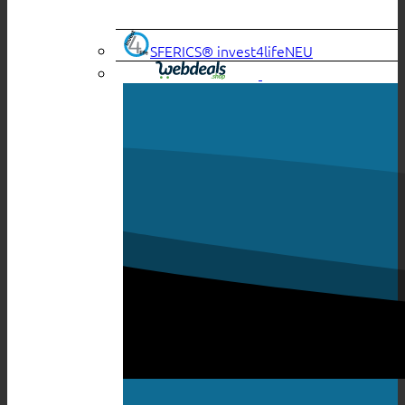
SFERICS® invest4life