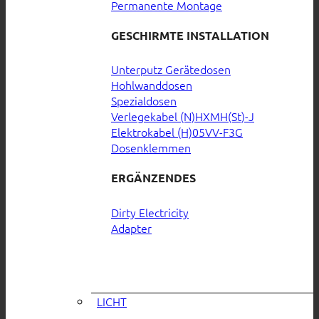
Permanente Montage
GESCHIRMTE INSTALLATION
Unterputz Gerätedosen
Hohlwanddosen
Spezialdosen
Verlegekabel (N)HXMH(St)-J
Elektrokabel (H)05VV-F3G
Dosenklemmen
ERGÄNZENDES
Dirty Electricity
Adapter
LICHT