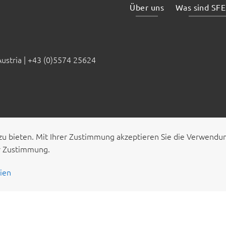
Über uns
Was sind SFE
stria |
+43 (0)5574 25624
zu bieten. Mit Ihrer Zustimmung akzeptieren Sie die Verwend
ur Zustimmung.
nien