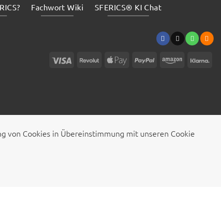
RICS?
Fachwort Wiki
SFERICS® KI Chat
Visa
Revolut
Apple
PayPal
Amazon
Kla
Pay
ung von Cookies in Übereinstimmung mit unseren Cookie