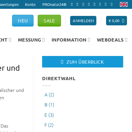
wertungen
Konto
PROnatur24®
NEU
SALE
ANMELDEN
€
0,00
CHT
MESSUNG
INFORMATION
WEBDEALS
ZUM ÜBERBLICK
er und
DIREKTWAHL
alischer und
A
(2)
en
B
(1)
E
(3)
F
(2)
 Das