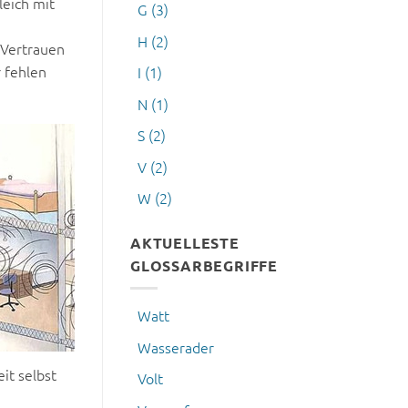
leich mit
G
(3)
H
(2)
 Vertrauen
 fehlen
I
(1)
N
(1)
S
(2)
V
(2)
W
(2)
AKTUELLESTE
GLOSSARBEGRIFFE
Watt
Wasserader
it selbst
Volt