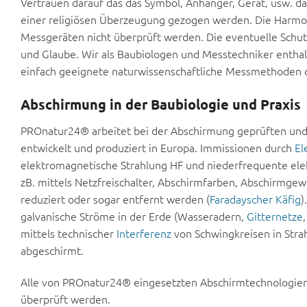
Vertrauen darauf das das Symbol, Anhänger, Gerät, usw. da
einer religiösen Überzeugung gezogen werden. Die Harmo
Messgeräten nicht überprüft werden. Die eventuelle Schu
und Glaube. Wir als Baubiologen und Messtechniker enthal
einfach geeignete naturwissenschaftliche Messmethoden od
Abschirmung in der Baubiologie und Praxis
PROnatur24® arbeitet bei der Abschirmung geprüften und z
entwickelt und produziert in Europa. Immissionen durch
El
elektromagnetische Strahlung HF und niederfrequente ele
zB. mittels Netzfreischalter, Abschirmfarben, Abschirmge
reduziert oder sogar entfernt werden (
Faradayscher Käfig
)
galvanische Ströme in der Erde (Wasseradern,
Gitternetze
mittels technischer
Interferenz
von Schwingkreisen in Stra
abgeschirmt.
Alle von PROnatur24® eingesetzten Abschirmtechnologien
überprüft werden.