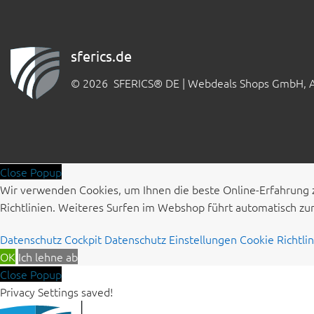
sferics.de
© 2026 SFERICS® DE | Webdeals Shops GmbH, Au
Close Popup
Wir verwenden Cookies, um Ihnen die beste Online-Erfahrung 
Richtlinien. Weiteres Surfen im Webshop führt automatisch z
Datenschutz Cockpit
Datenschutz Einstellungen
Cookie Richtli
OK
Ich lehne ab
Close Popup
Privacy Settings saved!