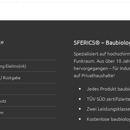
ce
SFERICS® – Baubiolo
Spezialisiert auf hochschi
Funkraum. Aus über 10 Jah
ng Elektro(nik)
hervorgegangen – für Indus
auf Privathaushalte!
 / Rückgabe
Jedes Produkt baubio
TÜV SÜD zertifiziert
utz
Zwei Leistungsklass
um
Kostenlose baubiolog