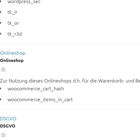
wordpress_sec
tk_lr
tk_or
tk_r3d
Onlineshop
Onlineshop
Zur Nutzung dieses Onlineshops d.h. für die Warenkorb- und B
woocommerce_cart_hash
woocommerce_items_in_cart
DSGVO
DSGVO