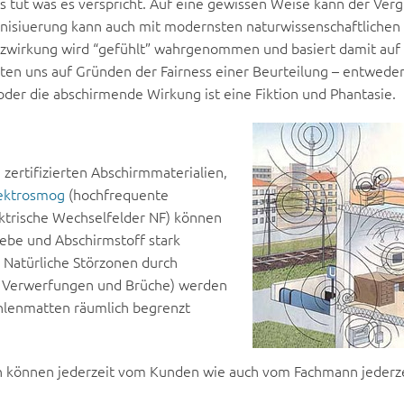
s tut was es verspricht. Auf eine gewissen Weise kann der Verg
nisiuerung kann auch mit modernsten naturwissenschaftlichen
tzwirkung wird “gefühlt” wahrgenommen und basiert damit auf
ten uns auf Gründen der Fairness einer Beurteilung – entweder
er die abschirmende Wirkung ist eine Fiktion und Phantasie.
ertifizierten Abschirmmaterialien,
ektrosmog
(hochfrequente
ktrische Wechselfelder NF) können
webe und Abschirmstoff stark
. Natürliche Störzonen durch
, Verwerfungen und Brüche) werden
hlenmatten räumlich begrenzt
 können jederzeit vom Kunden wie auch vom Fachmann jederze