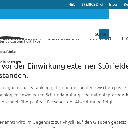
NEU
SFERICS® KI
Blog
Be
Suche
ABSCHIRMUNG
MATERIALIEN
ELEKTRO
LI
lter by Custom Post Type
e auf Seiten
e in Beiträgen
vor der Einwirkung externer Störfeld
standen.
tromagnetischer Strahlung gilt zu unterscheiden zwischen physik
chnologien sowie deren Schirmdämpfung sind mit entsprechend
 schnell überprüfbar. Diese Art der Abschirmung folgt
nannt) wird im Gegensatz zur Physik auf den Glauben gesetzt.