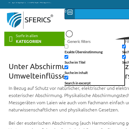
Skip
📦 VERSAND AB € 5,50
to
🔖 KAUF AUF RECHNUNG
content
Surfe in allen
KATEGORIEN
Generic filters
Fi
Exakte Übereinstimmung
Such
Suche im Titel
Such
Unter Abschirmung wird der Schutz 
Suche im Inhalt
Umwelteinflüsse (Immissionen) ver
Search in excerpt
In Bezug auf Schutz vor natürlicher, elektrischer und elek
esoterischer Abschirmung. Physikalische Abschirmungste
Messgeräten vom Laien wie auch vom Fachmann einfach und
naturwissenschaftlichen und physikalischen Gesetzen.
Bei der esoterischen Abschirmung (auch Harmonisierung ge