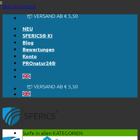
🔆 EINFACH. FUNKTIONIERT.
Skip to content
🔆 EHRLICH. TRANSPARENT.
📦 VERSAND AB € 5,50
🔖 KAUF AUF RECHNUNG
NEU
SFERICS® KI
Blog
Bewertungen
Konto
PROnatur24®
🔆 EINFACH. FUNKTIONIERT.
🔆 EHRLICH. TRANSPARENT.
📦 VERSAND AB € 5,50
🔖 KAUF AUF RECHNUNG
Surfe in allen
KATEGORIEN