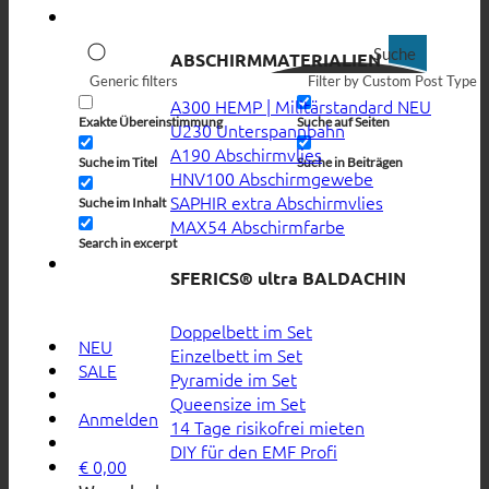
Suche
ABSCHIRMMATERIALIEN
Generic filters
Filter by Custom Post Type
A300 HEMP | Militärstandard
Exakte Übereinstimmung
Suche auf Seiten
U230 Unterspannbahn
A190 Abschirmvlies
Suche im Titel
Suche in Beiträgen
HNV100 Abschirmgewebe
SAPHIR extra Abschirmvlies
Suche im Inhalt
MAX54 Abschirmfarbe
Search in excerpt
SFERICS® ultra BALDACHIN
Doppelbett im Set
NEU
Einzelbett im Set
SALE
Pyramide im Set
Queensize im Set
Anmelden
14 Tage risikofrei mieten
DIY für den EMF Profi
€
0,00