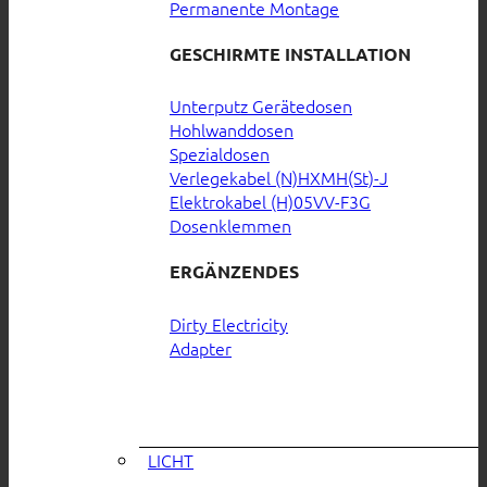
Permanente Montage
GESCHIRMTE INSTALLATION
Unterputz Gerätedosen
Hohlwanddosen
Spezialdosen
Verlegekabel (N)HXMH(St)-J
Elektrokabel (H)05VV-F3G
Dosenklemmen
ERGÄNZENDES
Dirty Electricity
Adapter
LICHT