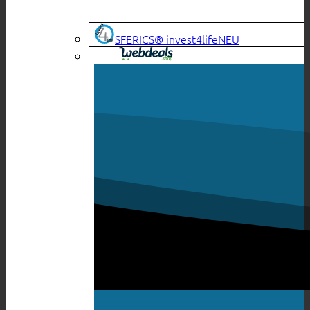
SFERICS® invest4life