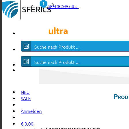
SFERICS® ultra
NEU
Prod
SALE
Anmelden
€
0,00