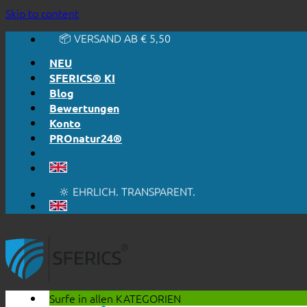
🔆 EINFACH. FUNKTIONIERT.
Skip to content
🔆 EHRLICH. TRANSPARENT.
📦 VERSAND AB € 5,50
🔖 KAUF AUF RECHNUNG
NEU
SFERICS® KI
Blog
Bewertungen
Konto
PROnatur24®
🔆 EINFACH. FUNKTIONIERT.
🔆 EHRLICH. TRANSPARENT.
📦 VERSAND AB € 5,50
🔖 KAUF AUF RECHNUNG
Surfe in allen
KATEGORIEN