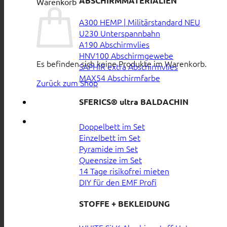
ABSCHIRMMATERIALIEN
Warenkorb
A300 HEMP | Militärstandard
U230 Unterspannbahn
A190 Abschirmvlies
HNV100 Abschirmgewebe
Es befinden sich keine Produkte im Warenkorb.
SAPHIR extra Abschirmvlies
MAX54 Abschirmfarbe
Zurück zum Shop
SFERICS® ultra BALDACHIN
Doppelbett im Set
Einzelbett im Set
Pyramide im Set
Queensize im Set
14 Tage risikofrei mieten
DIY für den EMF Profi
STOFFE + BEKLEIDUNG