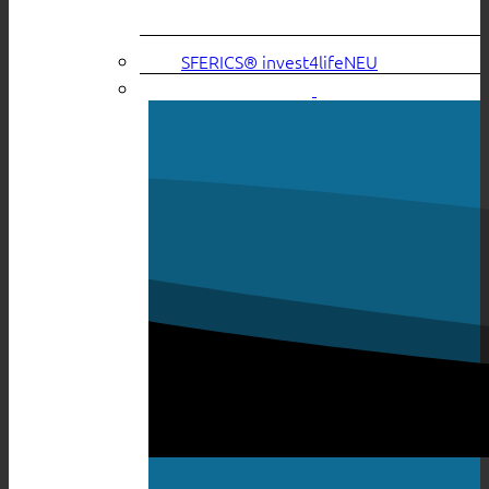
SFERICS® invest4life