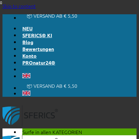
🔆 EINFACH. FUNKTIONIERT.
Skip to content
🔆 EHRLICH. TRANSPARENT.
📦 VERSAND AB € 5,50
🔖 KAUF AUF RECHNUNG
NEU
SFERICS® KI
Blog
Bewertungen
Konto
PROnatur24®
🔆 EINFACH. FUNKTIONIERT.
🔆 EHRLICH. TRANSPARENT.
📦 VERSAND AB € 5,50
🔖 KAUF AUF RECHNUNG
Surfe in allen
KATEGORIEN