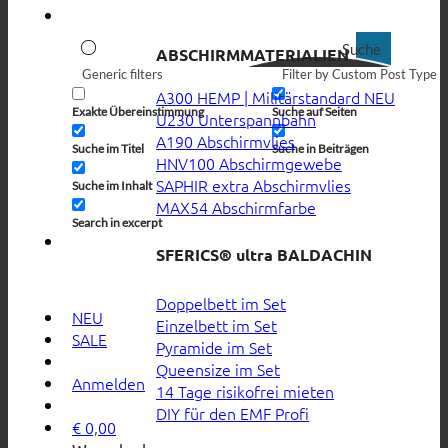
Suche
ABSCHIRMMATERIALIEN
Generic filters
Filter by Custom Post Type
A300 HEMP | Militärstandard
Exakte Übereinstimmung
Suche auf Seiten
U230 Unterspannbahn
A190 Abschirmvlies
Suche im Titel
Suche in Beiträgen
HNV100 Abschirmgewebe
SAPHIR extra Abschirmvlies
Suche im Inhalt
MAX54 Abschirmfarbe
Search in excerpt
SFERICS® ultra BALDACHIN
Doppelbett im Set
NEU
Einzelbett im Set
SALE
Pyramide im Set
Queensize im Set
Anmelden
14 Tage risikofrei mieten
DIY für den EMF Profi
€
0,00