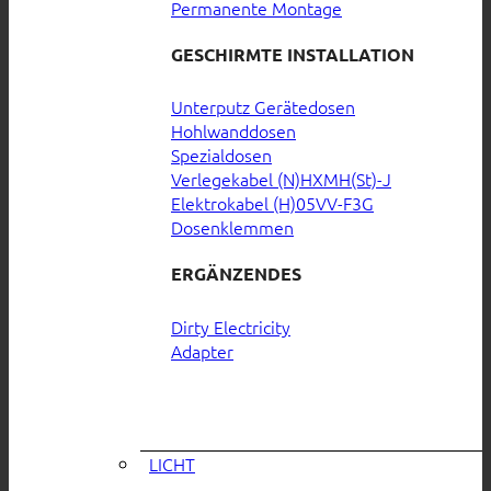
Permanente Montage
GESCHIRMTE INSTALLATION
Unterputz Gerätedosen
Hohlwanddosen
Spezialdosen
Verlegekabel (N)HXMH(St)-J
Elektrokabel (H)05VV-F3G
Dosenklemmen
ERGÄNZENDES
Dirty Electricity
Adapter
LICHT