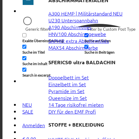
ABSCHIRMMATERIALIEN
A300 HEMP | Militärstandard
U230 Unterspannbahn
A190 Abschirmvlies
Generic filters
Filter by Custom Post Type
HNV100 Abschirmgewebe
SAPHIR extra Abschirmvlies
Exakte Übereinstimmung
Suche auf Seiten
MAX54 Abschirmfarbe
Suche im Titel
Suche in Beiträgen
SFERICS® ultra BALDACHIN
Suche im Inhalt
Search in excerpt
Doppelbett im Set
Einzelbett im Set
Pyramide im Set
Queensize im Set
14 Tage risikofrei mieten
NEU
DIY für den EMF Profi
SALE
STOFFE + BEKLEIDUNG
Anmelden
€
0,00