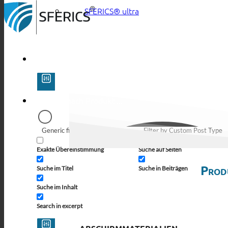
SFERICS® ultra
Generic filters
Filter by Custom Post Type
Exakte Übereinstimmung
Suche auf Seiten
Prod
Suche im Titel
Suche in Beiträgen
Suche im Inhalt
Search in excerpt