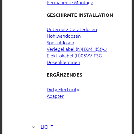
Permanente Montage
GESCHIRMTE INSTALLATION
Unterputz Gerätedosen
Hohlwanddosen
Spezialdosen
Verlegekabel (N)HXMH(St)-J
Elektrokabel (H)05VV-F3G
Dosenklemmen
ERGÄNZENDES
Dirty Electricity
Adapter
LICHT