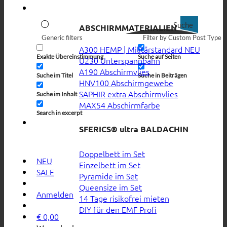
Suche
ABSCHIRMMATERIALIEN
Generic filters
Filter by Custom Post Type
A300 HEMP | Militärstandard
Exakte Übereinstimmung
Suche auf Seiten
U230 Unterspannbahn
A190 Abschirmvlies
Suche im Titel
Suche in Beiträgen
HNV100 Abschirmgewebe
SAPHIR extra Abschirmvlies
Suche im Inhalt
MAX54 Abschirmfarbe
Search in excerpt
SFERICS® ultra BALDACHIN
Doppelbett im Set
NEU
Einzelbett im Set
SALE
Pyramide im Set
Queensize im Set
Anmelden
14 Tage risikofrei mieten
DIY für den EMF Profi
€
0,00