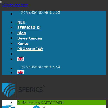
🔆 EINFACH. FUNKTIONIERT.
Skip to content
🔆 EHRLICH. TRANSPARENT.
📦 VERSAND AB € 5,50
🔖 KAUF AUF RECHNUNG
NEU
SFERICS® KI
Blog
Bewertungen
Konto
PROnatur24®
🔆 EINFACH. FUNKTIONIERT.
🔆 EHRLICH. TRANSPARENT.
📦 VERSAND AB € 5,50
🔖 KAUF AUF RECHNUNG
Surfe in allen
KATEGORIEN