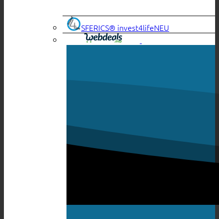
SFERICS® invest4life