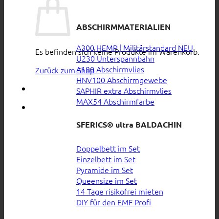
ABSCHIRMMATERIALIEN
A300 HEMP | Militärstandard
Es befinden sich keine Produkte im Warenkorb.
U230 Unterspannbahn
A190 Abschirmvlies
Zurück zum Shop
HNV100 Abschirmgewebe
SAPHIR extra Abschirmvlies
MAX54 Abschirmfarbe
SFERICS® ultra BALDACHIN
Doppelbett im Set
Einzelbett im Set
Pyramide im Set
Queensize im Set
14 Tage risikofrei mieten
DIY für den EMF Profi