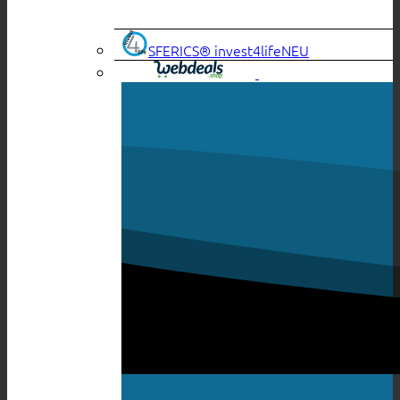
SFERICS® invest4life