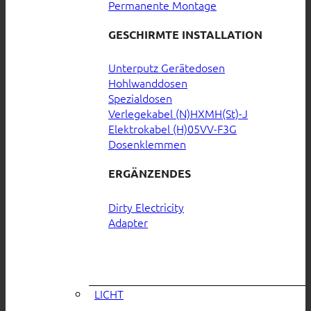
Permanente Montage
GESCHIRMTE INSTALLATION
Unterputz Gerätedosen
Hohlwanddosen
Spezialdosen
Verlegekabel (N)HXMH(St)-J
Elektrokabel (H)05VV-F3G
Dosenklemmen
ERGÄNZENDES
Dirty Electricity
Adapter
LICHT