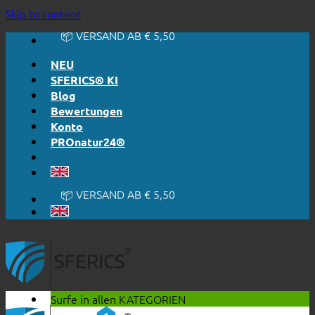
🔆 EINFACH. FUNKTIONIERT.
Skip to content
🔆 EHRLICH. TRANSPARENT.
📦 VERSAND AB € 5,50
🔖 KAUF AUF RECHNUNG
NEU
SFERICS® KI
Blog
Bewertungen
Konto
PROnatur24®
🔆 EINFACH. FUNKTIONIERT.
🔆 EHRLICH. TRANSPARENT.
📦 VERSAND AB € 5,50
🔖 KAUF AUF RECHNUNG
Surfe in allen
KATEGORIEN