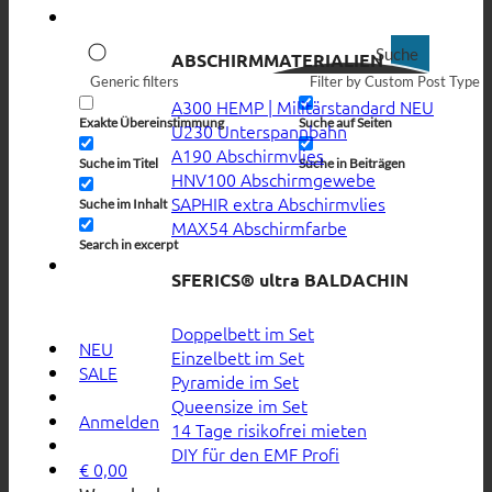
Suche
ABSCHIRMMATERIALIEN
Generic filters
Filter by Custom Post Type
A300 HEMP | Militärstandard
Exakte Übereinstimmung
Suche auf Seiten
U230 Unterspannbahn
A190 Abschirmvlies
Suche im Titel
Suche in Beiträgen
HNV100 Abschirmgewebe
SAPHIR extra Abschirmvlies
Suche im Inhalt
MAX54 Abschirmfarbe
Search in excerpt
SFERICS® ultra BALDACHIN
Doppelbett im Set
NEU
Einzelbett im Set
SALE
Pyramide im Set
Queensize im Set
Anmelden
14 Tage risikofrei mieten
DIY für den EMF Profi
€
0,00