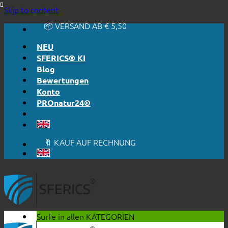
🔆 EINFACH. FUNKTIONIERT.
Skip to content
🔆 EHRLICH. TRANSPARENT.
📦 VERSAND AB € 5,50
🔖 KAUF AUF RECHNUNG
NEU
SFERICS® KI
Blog
Bewertungen
Konto
PROnatur24®
🔆 EINFACH. FUNKTIONIERT.
🔆 EHRLICH. TRANSPARENT.
📦 VERSAND AB € 5,50
🔖 KAUF AUF RECHNUNG
Surfe in allen
KATEGORIEN