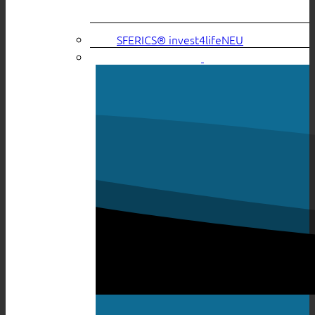
SFERICS® invest4life