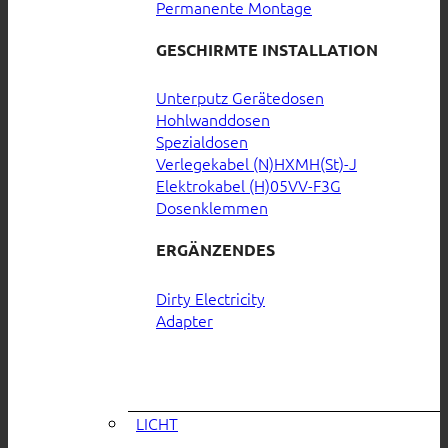
Permanente Montage
GESCHIRMTE INSTALLATION
Unterputz Gerätedosen
Hohlwanddosen
Spezialdosen
Verlegekabel (N)HXMH(St)-J
Elektrokabel (H)05VV-F3G
Dosenklemmen
ERGÄNZENDES
Dirty Electricity
Adapter
LICHT