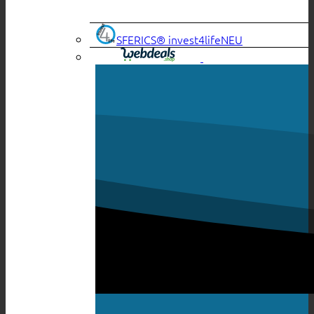
SFERICS® invest4life