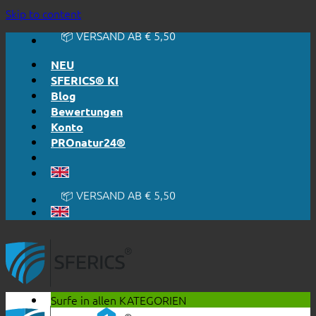
🔆 EINFACH. FUNKTIONIERT.
Skip to content
🔆 EHRLICH. TRANSPARENT.
📦 VERSAND AB € 5,50
🔖 KAUF AUF RECHNUNG
NEU
SFERICS® KI
Blog
Bewertungen
Konto
PROnatur24®
🔆 EINFACH. FUNKTIONIERT.
🔆 EHRLICH. TRANSPARENT.
📦 VERSAND AB € 5,50
🔖 KAUF AUF RECHNUNG
Surfe in allen
KATEGORIEN