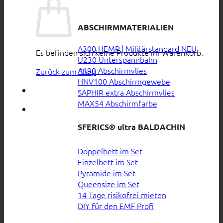
ABSCHIRMMATERIALIEN
A300 HEMP | Militärstandard
Es befinden sich keine Produkte im Warenkorb.
U230 Unterspannbahn
A190 Abschirmvlies
Zurück zum Shop
HNV100 Abschirmgewebe
SAPHIR extra Abschirmvlies
MAX54 Abschirmfarbe
SFERICS® ultra BALDACHIN
Doppelbett im Set
Einzelbett im Set
Pyramide im Set
Queensize im Set
14 Tage risikofrei mieten
DIY für den EMF Profi