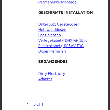
Permanente Montage
GESCHIRMTE INSTALLATION
Unterputz Gerätedosen
Hohlwanddosen
Spezialdosen
Verlegekabel (N)HXMH(St)-J
Elektrokabel (H)05VV-F3G
Dosenklemmen
ERGÄNZENDES
Dirty Electricity
Adapter
LICHT