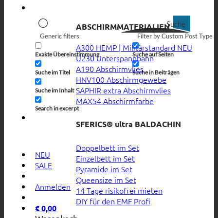
Suche
ABSCHIRMMATERIALIEN
Generic filters
Filter by Custom Post Type
A300 HEMP | Militärstandard
Exakte Übereinstimmung
Suche auf Seiten
U230 Unterspannbahn
A190 Abschirmvlies
Suche im Titel
Suche in Beiträgen
HNV100 Abschirmgewebe
SAPHIR extra Abschirmvlies
Suche im Inhalt
MAX54 Abschirmfarbe
Search in excerpt
SFERICS® ultra BALDACHIN
Doppelbett im Set
NEU
Einzelbett im Set
SALE
Pyramide im Set
Queensize im Set
Anmelden
14 Tage risikofrei mieten
DIY für den EMF Profi
€
0,00