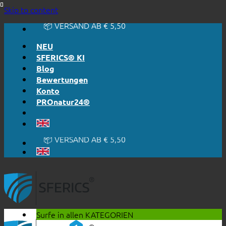
🔆 EINFACH. FUNKTIONIERT.
Skip to content
🔆 EHRLICH. TRANSPARENT.
📦 VERSAND AB € 5,50
🔖 KAUF AUF RECHNUNG
NEU
SFERICS® KI
Blog
Bewertungen
Konto
PROnatur24®
🔆 EINFACH. FUNKTIONIERT.
🔆 EHRLICH. TRANSPARENT.
📦 VERSAND AB € 5,50
🔖 KAUF AUF RECHNUNG
Surfe in allen
KATEGORIEN