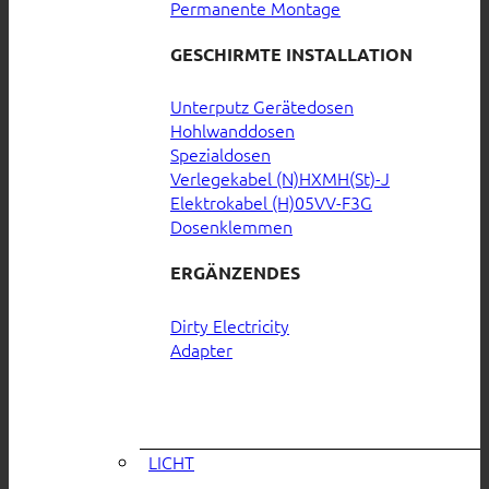
Permanente Montage
GESCHIRMTE INSTALLATION
Unterputz Gerätedosen
Hohlwanddosen
Spezialdosen
Verlegekabel (N)HXMH(St)-J
Elektrokabel (H)05VV-F3G
Dosenklemmen
ERGÄNZENDES
Dirty Electricity
Adapter
LICHT