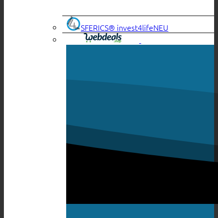
SFERICS® invest4life