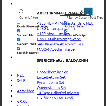
Suche
ABSCHIRMMATERIALIEN
Generic filters
Filter by Custom Post Type
A300 HEMP | Militärstandard
Exakte Übereinstimmung
Suche auf Seiten
U230 Unterspannbahn
A190 Abschirmvlies
Suche im Titel
Suche in Beiträgen
HNV100 Abschirmgewebe
SAPHIR extra Abschirmvlies
Suche im Inhalt
MAX54 Abschirmfarbe
Search in excerpt
SFERICS® ultra BALDACHIN
Doppelbett im Set
NEU
Einzelbett im Set
SALE
Pyramide im Set
Queensize im Set
Anmelden
14 Tage risikofrei mieten
DIY für den EMF Profi
€
0,00