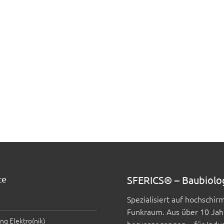
ce
SFERICS® – Baubiolo
Spezialisiert auf hochschi
Funkraum. Aus über 10 Jah
ng Elektro(nik)