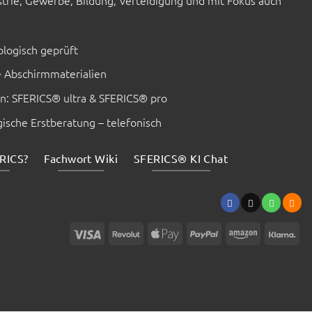
trie, Gewerbe, Bildung, Verteidigung und mit Fokus auch
€
110
pro
Person
bzw.
logisch geprüft
€
440/Jahr
e Abschirmmaterialien
bei
einem
4-
en: SFERICS® ultra & SFERICS® pro
Personen-
Haushalt
ische Erstberatung – telefonisch
RICS?
Fachwort Wiki
SFERICS® KI Chat
Visa
Revolut
Apple
PayPal
Amazon
Kla
Pay