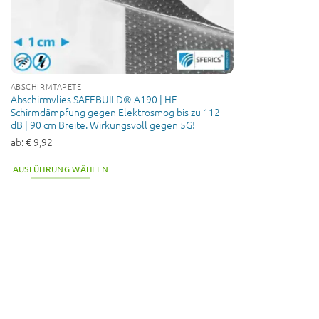
ABSCHIRMTAPETE
Abschirmvlies SAFEBUILD® A190 | HF
Schirmdämpfung gegen Elektrosmog bis zu 112
dB | 90 cm Breite. Wirkungsvoll gegen 5G!
ab:
€
9,92
AUSFÜHRUNG WÄHLEN
Dieses
Produkt
weist
mehrere
Varianten
auf.
Die
Optionen
können