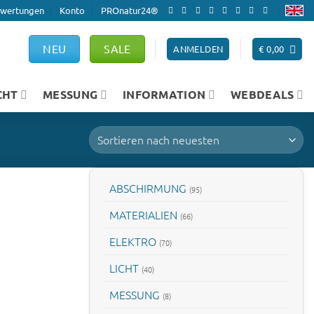
wertungen
Konto
PROnatur24®
NEU
SALE
ANMELDEN
€
0,00
CHT
MESSUNG
INFORMATION
WEBDEALS
ABSCHIRMUNG
(95)
MATERIALIEN
(66)
ELEKTRO
(70)
LICHT
(40)
MESSUNG
(8)