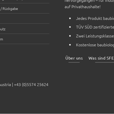
hervorgegangen – für Indus
auf Privathaushalte!
 / Rückgabe
Jedes Produkt baubio
TÜV SÜD zertifiziert
utz
Zwei Leistungsklass
um
Kostenlose baubiolog
Über uns
Was sind SFE
stria |
+43 (0)5574 25624