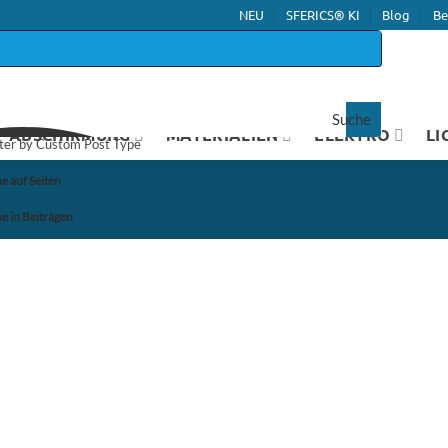
NEU
SFERICS® KI
Blog
Be
Suche
ABSCHIRMUNG
MATERIALIEN
ELEKTRO
LI
lter by Custom Post Type
e auf Seiten
e in Beiträgen