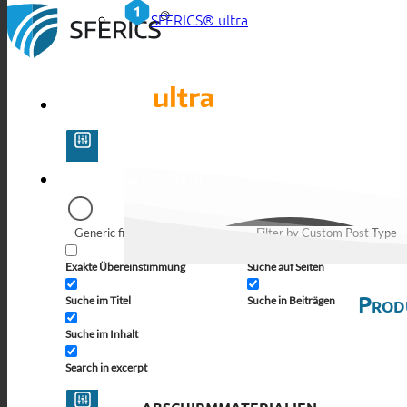
SFERICS® ultra
Generic filters
Filter by Custom Post Type
Exakte Übereinstimmung
Suche auf Seiten
Prod
Suche im Titel
Suche in Beiträgen
Suche im Inhalt
Search in excerpt