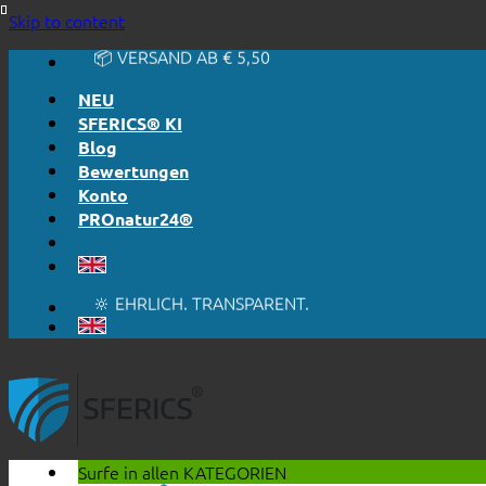
🔆 EINFACH. FUNKTIONIERT.
Skip to content
🔆 EHRLICH. TRANSPARENT.
📦 VERSAND AB € 5,50
🔖 KAUF AUF RECHNUNG
NEU
SFERICS® KI
Blog
Bewertungen
Konto
PROnatur24®
🔆 EINFACH. FUNKTIONIERT.
🔆 EHRLICH. TRANSPARENT.
📦 VERSAND AB € 5,50
🔖 KAUF AUF RECHNUNG
Surfe in allen
KATEGORIEN