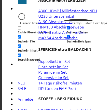
ABSCHIRMMATERIALIEN
A300 HEMP | Militärstandard
U230 Unterspannbahn
A190 Abschirmvlies
Generic filters
Filter by Custom Post Type
HNV100 Abschirmgewebe
SAPHIR extra Abschirmvlies
Exakte Übereinstimmung
Suche auf Seiten
MAX54 Abschirmfarbe
Suche im Titel
Suche in Beiträgen
SFERICS® ultra BALDACHIN
Suche im Inhalt
Search in excerpt
Doppelbett im Set
Einzelbett im Set
Pyramide im Set
Queensize im Set
14 Tage risikofrei mieten
NEU
DIY für den EMF Profi
SALE
STOFFE + BEKLEIDUNG
Anmelden
€
0,00