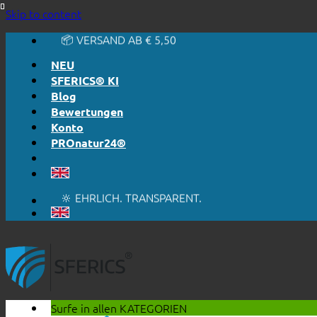
🔆 EINFACH. FUNKTIONIERT.
Skip to content
🔆 EHRLICH. TRANSPARENT.
📦 VERSAND AB € 5,50
🔖 KAUF AUF RECHNUNG
NEU
SFERICS® KI
Blog
Bewertungen
Konto
PROnatur24®
🔆 EINFACH. FUNKTIONIERT.
🔆 EHRLICH. TRANSPARENT.
📦 VERSAND AB € 5,50
🔖 KAUF AUF RECHNUNG
Surfe in allen
KATEGORIEN