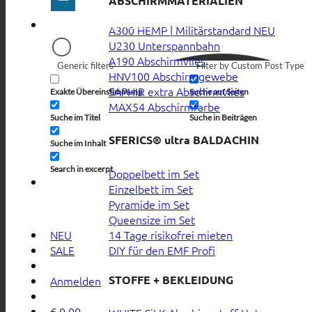
ABSCHIRMMATERIALIEN
A300 HEMP | Militärstandard
U230 Unterspannbahn
A190 Abschirmvlies
Generic filters
Filter by Custom Post Type
HNV100 Abschirmgewebe
SAPHIR extra Abschirmvlies
Exakte Übereinstimmung
Suche auf Seiten
MAX54 Abschirmfarbe
Suche im Titel
Suche in Beiträgen
SFERICS® ultra BALDACHIN
Suche im Inhalt
Search in excerpt
Doppelbett im Set
Einzelbett im Set
Pyramide im Set
Queensize im Set
14 Tage risikofrei mieten
NEU
DIY für den EMF Profi
SALE
STOFFE + BEKLEIDUNG
Anmelden
€
0,00