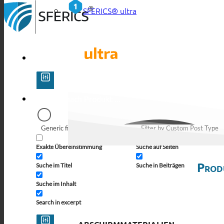
SFERICS® ultra
Generic filters
Filter by Custom Post Type
Exakte Übereinstimmung
Suche auf Seiten
Prod
Suche im Titel
Suche in Beiträgen
Suche im Inhalt
Search in excerpt