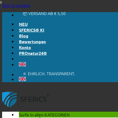
🔆 EINFACH. FUNKTIONIERT.
Skip to content
🔆 EHRLICH. TRANSPARENT.
📦 VERSAND AB € 5,50
🔖 KAUF AUF RECHNUNG
NEU
SFERICS® KI
Blog
Bewertungen
Konto
PROnatur24®
🔆 EINFACH. FUNKTIONIERT.
🔆 EHRLICH. TRANSPARENT.
📦 VERSAND AB € 5,50
🔖 KAUF AUF RECHNUNG
Surfe in allen
KATEGORIEN