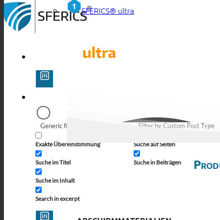
SFERICS® ultra
Generic filters
Filter by Custom Post Type
Exakte Übereinstimmung
Suche auf Seiten
Prod
Suche im Titel
Suche in Beiträgen
Suche im Inhalt
Search in excerpt