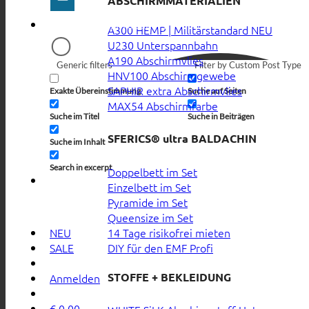
ABSCHIRMMATERIALIEN
A300 HEMP | Militärstandard
U230 Unterspannbahn
A190 Abschirmvlies
Generic filters
Filter by Custom Post Type
HNV100 Abschirmgewebe
SAPHIR extra Abschirmvlies
Exakte Übereinstimmung
Suche auf Seiten
MAX54 Abschirmfarbe
Suche im Titel
Suche in Beiträgen
SFERICS® ultra BALDACHIN
Suche im Inhalt
Search in excerpt
Doppelbett im Set
Einzelbett im Set
Pyramide im Set
Queensize im Set
14 Tage risikofrei mieten
NEU
DIY für den EMF Profi
SALE
STOFFE + BEKLEIDUNG
Anmelden
€
0,00