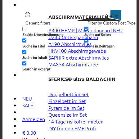
Suche
ABSCHIRMMATERIALIEN
Generic filters
Filter by Custom Post Type
A300 HEMP | Militärstandard
Exakte Übereinstimmung
Suche auf Seiten
U230 Unterspannbahn
A190 Abschirmvlies
Suche im Titel
Suche in Beiträgen
HNV100 Abschirmgewebe
SAPHIR extra Abschirmvlies
Suche im Inhalt
MAX54 Abschirmfarbe
Search in excerpt
SFERICS® ultra BALDACHIN
Doppelbett im Set
NEU
Einzelbett im Set
SALE
Pyramide im Set
Queensize im Set
Anmelden
14 Tage risikofrei mieten
DIY für den EMF Profi
€
0,00