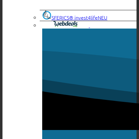
SFERICS® invest4life