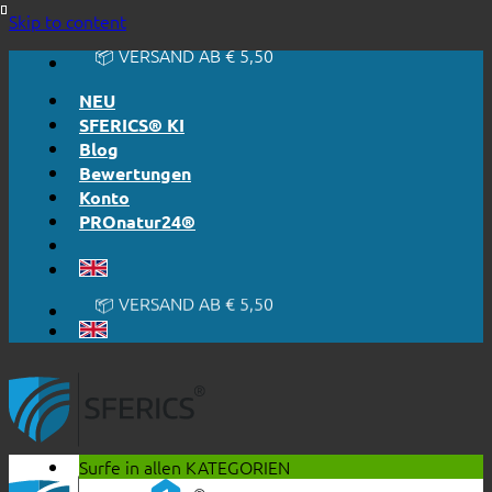
🔆 EINFACH. FUNKTIONIERT.
Skip to content
🔆 EHRLICH. TRANSPARENT.
📦 VERSAND AB € 5,50
🔖 KAUF AUF RECHNUNG
NEU
SFERICS® KI
Blog
Bewertungen
Konto
PROnatur24®
🔆 EINFACH. FUNKTIONIERT.
🔆 EHRLICH. TRANSPARENT.
📦 VERSAND AB € 5,50
🔖 KAUF AUF RECHNUNG
Surfe in allen
KATEGORIEN