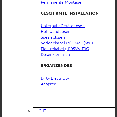
Permanente Montage
GESCHIRMTE INSTALLATION
Unterputz Gerätedosen
Hohlwanddosen
Spezialdosen
Verlegekabel (N)HXMH(St)-J
Elektrokabel (H)05VV-F3G
Dosenklemmen
ERGÄNZENDES
Dirty Electricity
Adapter
LICHT