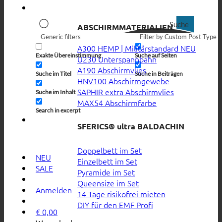
Suche
ABSCHIRMMATERIALIEN
Generic filters
Filter by Custom Post Type
A300 HEMP | Militärstandard
Exakte Übereinstimmung
Suche auf Seiten
U230 Unterspannbahn
A190 Abschirmvlies
Suche im Titel
Suche in Beiträgen
HNV100 Abschirmgewebe
SAPHIR extra Abschirmvlies
Suche im Inhalt
MAX54 Abschirmfarbe
Search in excerpt
SFERICS® ultra BALDACHIN
Doppelbett im Set
NEU
Einzelbett im Set
SALE
Pyramide im Set
Queensize im Set
Anmelden
14 Tage risikofrei mieten
DIY für den EMF Profi
€
0,00