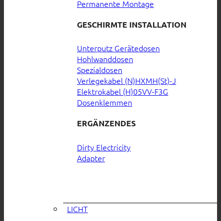
Permanente Montage
GESCHIRMTE INSTALLATION
Unterputz Gerätedosen
Hohlwanddosen
Spezialdosen
Verlegekabel (N)HXMH(St)-J
Elektrokabel (H)05VV-F3G
Dosenklemmen
ERGÄNZENDES
Dirty Electricity
Adapter
LICHT