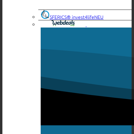
SFERICS® invest4life