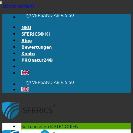
🔆 EINFACH. FUNKTIONIERT.
Skip to content
🔆 EHRLICH. TRANSPARENT.
📦 VERSAND AB € 5,50
🔖 KAUF AUF RECHNUNG
NEU
SFERICS® KI
Blog
Bewertungen
Konto
PROnatur24®
🔆 EINFACH. FUNKTIONIERT.
🔆 EHRLICH. TRANSPARENT.
📦 VERSAND AB € 5,50
🔖 KAUF AUF RECHNUNG
Surfe in allen
KATEGORIEN