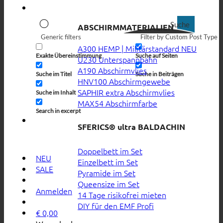
Suche
ABSCHIRMMATERIALIEN
Generic filters
Filter by Custom Post Type
A300 HEMP | Militärstandard
Exakte Übereinstimmung
Suche auf Seiten
U230 Unterspannbahn
A190 Abschirmvlies
Suche im Titel
Suche in Beiträgen
HNV100 Abschirmgewebe
SAPHIR extra Abschirmvlies
Suche im Inhalt
MAX54 Abschirmfarbe
Search in excerpt
SFERICS® ultra BALDACHIN
Doppelbett im Set
NEU
Einzelbett im Set
SALE
Pyramide im Set
Queensize im Set
Anmelden
14 Tage risikofrei mieten
DIY für den EMF Profi
€
0,00