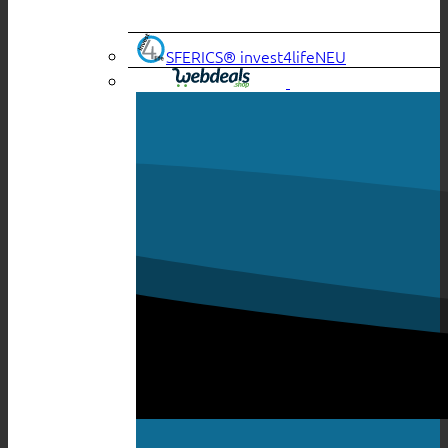
SFERICS® invest4life