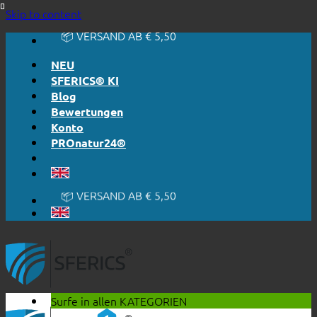
🔆 EINFACH. FUNKTIONIERT.
Skip to content
🔆 EHRLICH. TRANSPARENT.
📦 VERSAND AB € 5,50
🔖 KAUF AUF RECHNUNG
NEU
SFERICS® KI
Blog
Bewertungen
Konto
PROnatur24®
🔆 EINFACH. FUNKTIONIERT.
🔆 EHRLICH. TRANSPARENT.
📦 VERSAND AB € 5,50
🔖 KAUF AUF RECHNUNG
Surfe in allen
KATEGORIEN