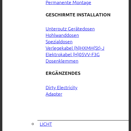
Permanente Montage
GESCHIRMTE INSTALLATION
Unterputz Gerätedosen
Hohlwanddosen
Spezialdosen
Verlegekabel (N)HXMH(St)-J
Elektrokabel (H)05VV-F3G
Dosenklemmen
ERGÄNZENDES
Dirty Electricity
Adapter
LICHT