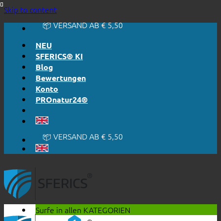
🔆 EINFACH. FUNKTIONIERT.
Skip to content
🔆 EHRLICH. TRANSPARENT.
📦 VERSAND AB € 5,50
🔖 KAUF AUF RECHNUNG
NEU
SFERICS® KI
Blog
Bewertungen
Konto
PROnatur24®
🔆 EINFACH. FUNKTIONIERT.
🔆 EHRLICH. TRANSPARENT.
📦 VERSAND AB € 5,50
🔖 KAUF AUF RECHNUNG
Surfe in allen
KATEGORIEN