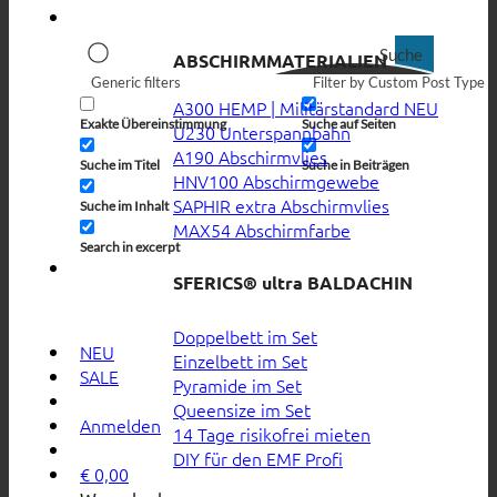
Suche
ABSCHIRMMATERIALIEN
Generic filters
Filter by Custom Post Type
A300 HEMP | Militärstandard
Exakte Übereinstimmung
Suche auf Seiten
U230 Unterspannbahn
A190 Abschirmvlies
Suche im Titel
Suche in Beiträgen
HNV100 Abschirmgewebe
SAPHIR extra Abschirmvlies
Suche im Inhalt
MAX54 Abschirmfarbe
Search in excerpt
SFERICS® ultra BALDACHIN
Doppelbett im Set
NEU
Einzelbett im Set
SALE
Pyramide im Set
Queensize im Set
Anmelden
14 Tage risikofrei mieten
DIY für den EMF Profi
€
0,00