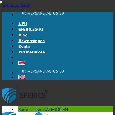
🔆 EINFACH. FUNKTIONIERT.
Skip to content
🔆 EHRLICH. TRANSPARENT.
📦 VERSAND AB € 5,50
🔖 KAUF AUF RECHNUNG
NEU
SFERICS® KI
Blog
Bewertungen
Konto
PROnatur24®
🔆 EINFACH. FUNKTIONIERT.
🔆 EHRLICH. TRANSPARENT.
📦 VERSAND AB € 5,50
🔖 KAUF AUF RECHNUNG
Surfe in allen
KATEGORIEN