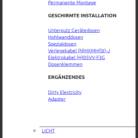
Permanente Montage
GESCHIRMTE INSTALLATION
Unterputz Gerätedosen
Hohlwanddosen
Spezialdosen
Verlegekabel (N)HXMH(St)-J
Elektrokabel (H)05VV-F3G
Dosenklemmen
ERGÄNZENDES
Dirty Electricity
Adapter
LICHT