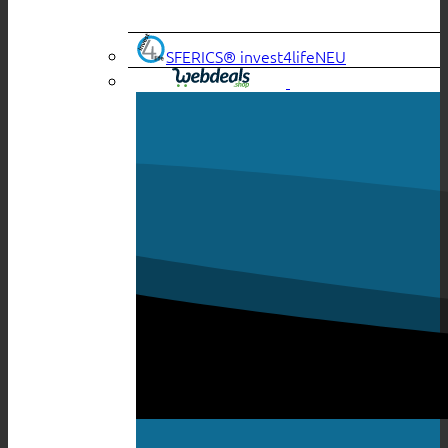
SFERICS® invest4life