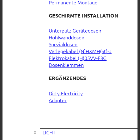
Permanente Montage
GESCHIRMTE INSTALLATION
Unterputz Gerätedosen
Hohlwanddosen
Spezialdosen
Verlegekabel (N)HXMH(St)-J
Elektrokabel (H)05VV-F3G
Dosenklemmen
ERGÄNZENDES
Dirty Electricity
Adapter
LICHT