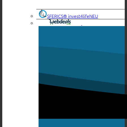
SFERICS® invest4life