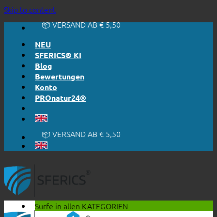
🔆 EINFACH. FUNKTIONIERT.
Skip to content
🔆 EHRLICH. TRANSPARENT.
📦 VERSAND AB € 5,50
🔖 KAUF AUF RECHNUNG
NEU
SFERICS® KI
Blog
Bewertungen
Konto
PROnatur24®
🔆 EINFACH. FUNKTIONIERT.
🔆 EHRLICH. TRANSPARENT.
📦 VERSAND AB € 5,50
🔖 KAUF AUF RECHNUNG
Surfe in allen
KATEGORIEN