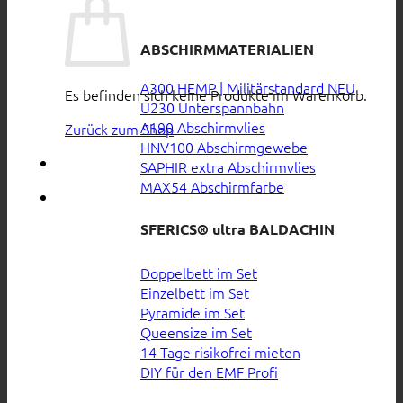
ABSCHIRMMATERIALIEN
A300 HEMP | Militärstandard
Es befinden sich keine Produkte im Warenkorb.
U230 Unterspannbahn
A190 Abschirmvlies
Zurück zum Shop
HNV100 Abschirmgewebe
SAPHIR extra Abschirmvlies
MAX54 Abschirmfarbe
SFERICS® ultra BALDACHIN
Doppelbett im Set
Einzelbett im Set
Pyramide im Set
Queensize im Set
14 Tage risikofrei mieten
DIY für den EMF Profi