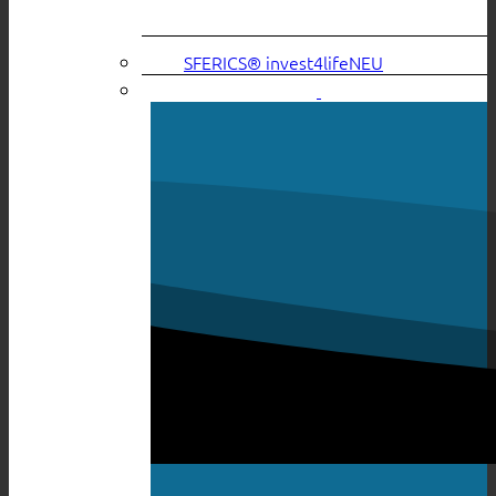
SFERICS® invest4life