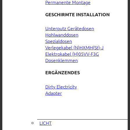
Permanente Montage
GESCHIRMTE INSTALLATION
Unterputz Gerätedosen
Hohlwanddosen
Spezialdosen
Verlegekabel (N)HXMH(St)-J
Elektrokabel (H)05VV-F3G
Dosenklemmen
ERGÄNZENDES
Dirty Electricity
Adapter
LICHT