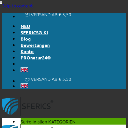
🔆 EINFACH. FUNKTIONIERT.
Skip to content
🔆 EHRLICH. TRANSPARENT.
📦 VERSAND AB € 5,50
🔖 KAUF AUF RECHNUNG
NEU
SFERICS® KI
Blog
Bewertungen
Konto
PROnatur24®
🔆 EINFACH. FUNKTIONIERT.
🔆 EHRLICH. TRANSPARENT.
📦 VERSAND AB € 5,50
🔖 KAUF AUF RECHNUNG
Surfe in allen
KATEGORIEN