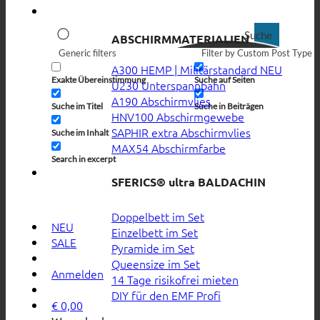
Suche
ABSCHIRMMATERIALIEN
Generic filters
Filter by Custom Post Type
A300 HEMP | Militärstandard
Exakte Übereinstimmung
Suche auf Seiten
U230 Unterspannbahn
A190 Abschirmvlies
Suche im Titel
Suche in Beiträgen
HNV100 Abschirmgewebe
SAPHIR extra Abschirmvlies
Suche im Inhalt
MAX54 Abschirmfarbe
Search in excerpt
SFERICS® ultra BALDACHIN
Doppelbett im Set
NEU
Einzelbett im Set
SALE
Pyramide im Set
Queensize im Set
Anmelden
14 Tage risikofrei mieten
DIY für den EMF Profi
€
0,00