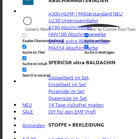
ABSCHIRMMATERIALIEN
A300 HEMP | Militärstandard
U230 Unterspannbahn
A190 Abschirmvlies
Generic filters
Filter by Custom Post Type
HNV100 Abschirmgewebe
SAPHIR extra Abschirmvlies
Exakte Übereinstimmung
Suche auf Seiten
MAX54 Abschirmfarbe
Suche im Titel
Suche in Beiträgen
SFERICS® ultra BALDACHIN
Suche im Inhalt
Search in excerpt
Doppelbett im Set
Einzelbett im Set
Pyramide im Set
Queensize im Set
14 Tage risikofrei mieten
NEU
DIY für den EMF Profi
SALE
STOFFE + BEKLEIDUNG
Anmelden
€
0,00