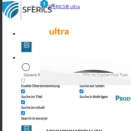
SFERICS® ultra
Generic filters
Filter by Custom Post Type
Exakte Übereinstimmung
Suche auf Seiten
Prod
Suche im Titel
Suche in Beiträgen
Suche im Inhalt
Search in excerpt