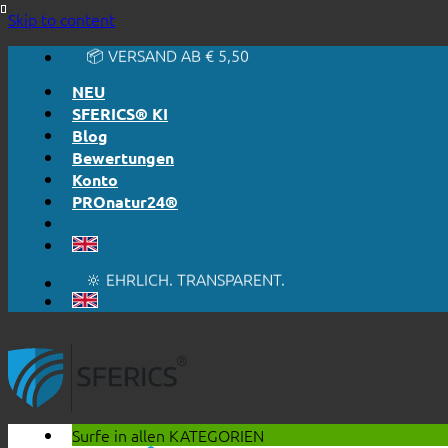
🔆 EINFACH. FUNKTIONIERT.
Skip to content
🔆 EHRLICH. TRANSPARENT.
📦 VERSAND AB € 5,50
🔖 KAUF AUF RECHNUNG
NEU
SFERICS® KI
Blog
Bewertungen
Konto
PROnatur24®
🔆 EINFACH. FUNKTIONIERT.
🔆 EHRLICH. TRANSPARENT.
📦 VERSAND AB € 5,50
🔖 KAUF AUF RECHNUNG
Surfe in allen
KATEGORIEN