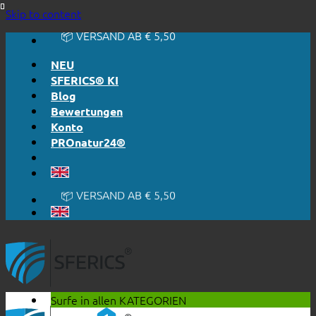
🔆 EINFACH. FUNKTIONIERT.
Skip to content
🔆 EHRLICH. TRANSPARENT.
📦 VERSAND AB € 5,50
🔖 KAUF AUF RECHNUNG
NEU
SFERICS® KI
Blog
Bewertungen
Konto
PROnatur24®
🔆 EINFACH. FUNKTIONIERT.
🔆 EHRLICH. TRANSPARENT.
📦 VERSAND AB € 5,50
🔖 KAUF AUF RECHNUNG
Surfe in allen
KATEGORIEN