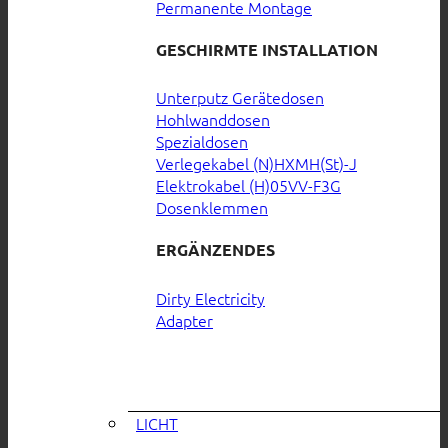
Permanente Montage
GESCHIRMTE INSTALLATION
Unterputz Gerätedosen
Hohlwanddosen
Spezialdosen
Verlegekabel (N)HXMH(St)-J
Elektrokabel (H)05VV-F3G
Dosenklemmen
ERGÄNZENDES
Dirty Electricity
Adapter
LICHT