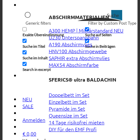
Suche
ABSCHIRMMATERIALIEN
Generic filters
Filter by Custom Post Type
A300 HEMP | Militärstandard
Exakte Übereinstimmung
Suche auf Seiten
U230 Unterspannbahn
A190 Abschirmvlies
Suche im Titel
Suche in Beiträgen
HNV100 Abschirmgewebe
SAPHIR extra Abschirmvlies
Suche im Inhalt
MAX54 Abschirmfarbe
Search in excerpt
SFERICS® ultra BALDACHIN
Doppelbett im Set
NEU
Einzelbett im Set
SALE
Pyramide im Set
Queensize im Set
Anmelden
14 Tage risikofrei mieten
DIY für den EMF Profi
€
0,00