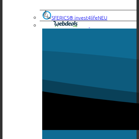
SFERICS® invest4life