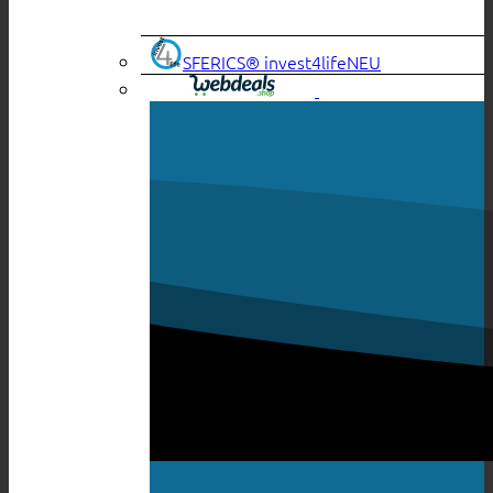
SFERICS® invest4life