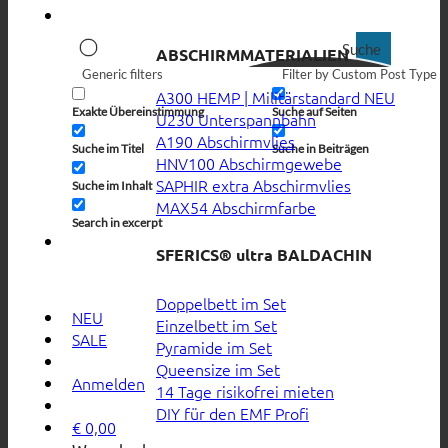
Suche
ABSCHIRMMATERIALIEN
Generic filters
Filter by Custom Post Type
A300 HEMP | Militärstandard
Exakte Übereinstimmung
Suche auf Seiten
U230 Unterspannbahn
A190 Abschirmvlies
Suche im Titel
Suche in Beiträgen
HNV100 Abschirmgewebe
SAPHIR extra Abschirmvlies
Suche im Inhalt
MAX54 Abschirmfarbe
Search in excerpt
SFERICS® ultra BALDACHIN
Doppelbett im Set
NEU
Einzelbett im Set
SALE
Pyramide im Set
Queensize im Set
Anmelden
14 Tage risikofrei mieten
DIY für den EMF Profi
€
0,00