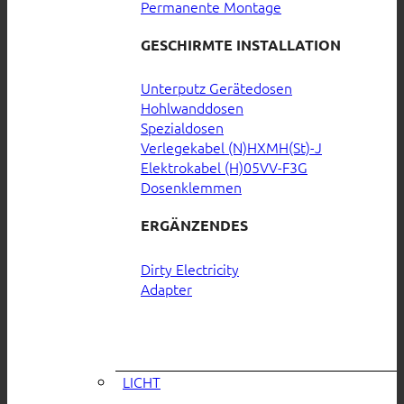
Permanente Montage
GESCHIRMTE INSTALLATION
Unterputz Gerätedosen
Hohlwanddosen
Spezialdosen
Verlegekabel (N)HXMH(St)-J
Elektrokabel (H)05VV-F3G
Dosenklemmen
ERGÄNZENDES
Dirty Electricity
Adapter
LICHT