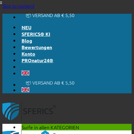
🔆 EINFACH. FUNKTIONIERT.
Skip to content
🔆 EHRLICH. TRANSPARENT.
📦 VERSAND AB € 5,50
🔖 KAUF AUF RECHNUNG
NEU
SFERICS® KI
Blog
Bewertungen
Konto
PROnatur24®
🔆 EINFACH. FUNKTIONIERT.
🔆 EHRLICH. TRANSPARENT.
📦 VERSAND AB € 5,50
🔖 KAUF AUF RECHNUNG
Surfe in allen
KATEGORIEN