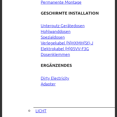
Permanente Montage
GESCHIRMTE INSTALLATION
Unterputz Gerätedosen
Hohlwanddosen
Spezialdosen
Verlegekabel (N)HXMH(St)-J
Elektrokabel (H)05VV-F3G
Dosenklemmen
ERGÄNZENDES
Dirty Electricity
Adapter
LICHT