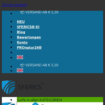
🔆 EINFACH. FUNKTIONIERT.
Skip to content
🔆 EHRLICH. TRANSPARENT.
📦 VERSAND AB € 5,50
🔖 KAUF AUF RECHNUNG
NEU
SFERICS® KI
Blog
Bewertungen
Konto
PROnatur24®
🔆 EINFACH. FUNKTIONIERT.
🔆 EHRLICH. TRANSPARENT.
📦 VERSAND AB € 5,50
🔖 KAUF AUF RECHNUNG
Surfe in allen
KATEGORIEN