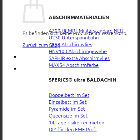
ABSCHIRMMATERIALIEN
A300 HEMP | Militärstandard
Es befinden sich keine Produkte im Warenkorb.
U230 Unterspannbahn
A190 Abschirmvlies
Zurück zum Shop
HNV100 Abschirmgewebe
SAPHIR extra Abschirmvlies
MAX54 Abschirmfarbe
SFERICS® ultra BALDACHIN
Doppelbett im Set
Einzelbett im Set
Pyramide im Set
Queensize im Set
14 Tage risikofrei mieten
DIY für den EMF Profi