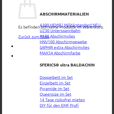
ABSCHIRMMATERIALIEN
A300 HEMP | Militärstandard
Es befinden sich keine Produkte im Warenkorb.
U230 Unterspannbahn
A190 Abschirmvlies
Zurück zum Shop
HNV100 Abschirmgewebe
SAPHIR extra Abschirmvlies
MAX54 Abschirmfarbe
SFERICS® ultra BALDACHIN
Doppelbett im Set
Einzelbett im Set
Pyramide im Set
Queensize im Set
14 Tage risikofrei mieten
DIY für den EMF Profi