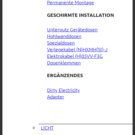
Permanente Montage
GESCHIRMTE INSTALLATION
Unterputz Gerätedosen
Hohlwanddosen
Spezialdosen
Verlegekabel (N)HXMH(St)-J
Elektrokabel (H)05VV-F3G
Dosenklemmen
ERGÄNZENDES
Dirty Electricity
Adapter
LICHT