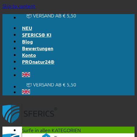
🔆 EINFACH. FUNKTIONIERT.
Skip to content
🔆 EHRLICH. TRANSPARENT.
📦 VERSAND AB € 5,50
🔖 KAUF AUF RECHNUNG
NEU
SFERICS® KI
Blog
Bewertungen
Konto
PROnatur24®
🔆 EINFACH. FUNKTIONIERT.
🔆 EHRLICH. TRANSPARENT.
📦 VERSAND AB € 5,50
🔖 KAUF AUF RECHNUNG
Surfe in allen
KATEGORIEN