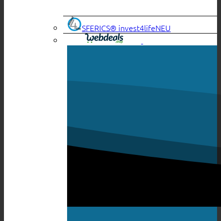
SFERICS® invest4life