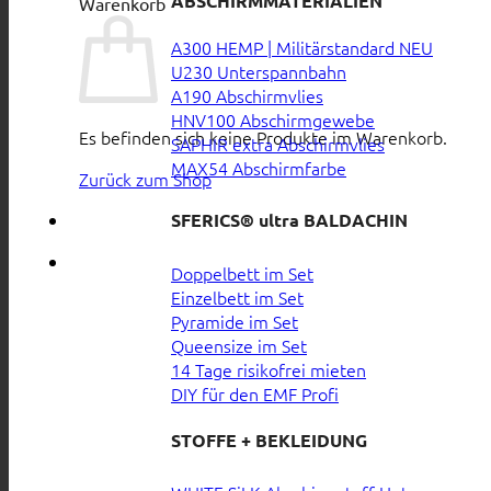
ABSCHIRMMATERIALIEN
Warenkorb
A300 HEMP | Militärstandard
U230 Unterspannbahn
A190 Abschirmvlies
HNV100 Abschirmgewebe
Es befinden sich keine Produkte im Warenkorb.
SAPHIR extra Abschirmvlies
MAX54 Abschirmfarbe
Zurück zum Shop
SFERICS® ultra BALDACHIN
Doppelbett im Set
Einzelbett im Set
Pyramide im Set
Queensize im Set
14 Tage risikofrei mieten
DIY für den EMF Profi
STOFFE + BEKLEIDUNG