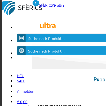
SFERICS® ultra
NEU
Prod
SALE
Anmelden
€
0,00