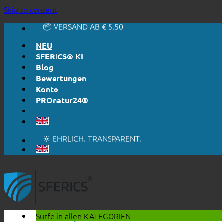
🔆 EINFACH. FUNKTIONIERT.
Skip to content
🔆 EHRLICH. TRANSPARENT.
📦 VERSAND AB € 5,50
🔖 KAUF AUF RECHNUNG
NEU
SFERICS® KI
Blog
Bewertungen
Konto
PROnatur24®
🔆 EINFACH. FUNKTIONIERT.
🔆 EHRLICH. TRANSPARENT.
📦 VERSAND AB € 5,50
🔖 KAUF AUF RECHNUNG
Surfe in allen
KATEGORIEN