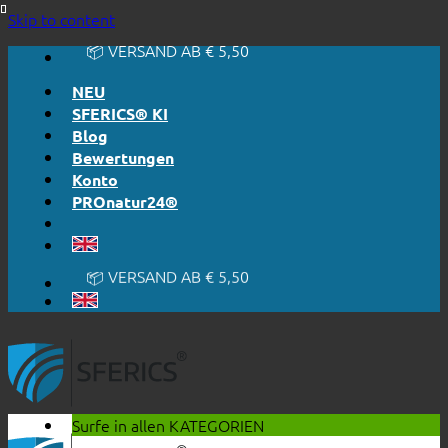
🔆 EINFACH. FUNKTIONIERT.
Skip to content
🔆 EHRLICH. TRANSPARENT.
📦 VERSAND AB € 5,50
🔖 KAUF AUF RECHNUNG
NEU
SFERICS® KI
Blog
Bewertungen
Konto
PROnatur24®
🔆 EINFACH. FUNKTIONIERT.
🔆 EHRLICH. TRANSPARENT.
📦 VERSAND AB € 5,50
🔖 KAUF AUF RECHNUNG
Surfe in allen
KATEGORIEN