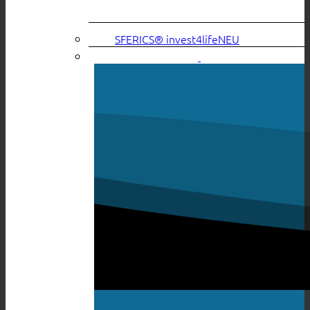
SFERICS® invest4life