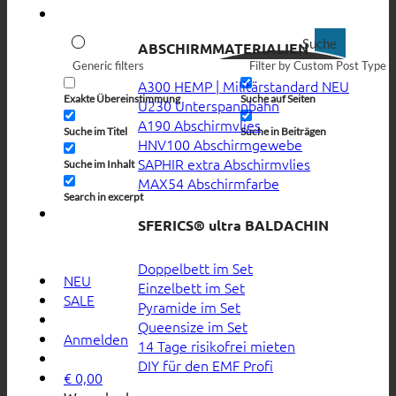
Suche
ABSCHIRMMATERIALIEN
Generic filters
Filter by Custom Post Type
A300 HEMP | Militärstandard
Exakte Übereinstimmung
Suche auf Seiten
U230 Unterspannbahn
A190 Abschirmvlies
Suche im Titel
Suche in Beiträgen
HNV100 Abschirmgewebe
SAPHIR extra Abschirmvlies
Suche im Inhalt
MAX54 Abschirmfarbe
Search in excerpt
SFERICS® ultra BALDACHIN
Doppelbett im Set
NEU
Einzelbett im Set
SALE
Pyramide im Set
Queensize im Set
Anmelden
14 Tage risikofrei mieten
DIY für den EMF Profi
€
0,00