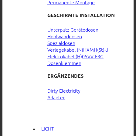
Permanente Montage
GESCHIRMTE INSTALLATION
Unterputz Gerätedosen
Hohlwanddosen
Spezialdosen
Verlegekabel (N)HXMH(St)-J
Elektrokabel (H)05VV-F3G
Dosenklemmen
ERGÄNZENDES
Dirty Electricity
Adapter
LICHT