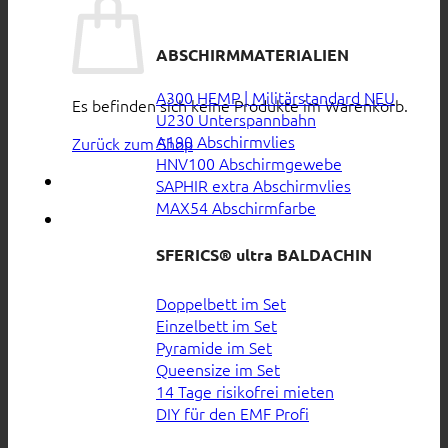
ABSCHIRMMATERIALIEN
A300 HEMP | Militärstandard
Es befinden sich keine Produkte im Warenkorb.
U230 Unterspannbahn
A190 Abschirmvlies
Zurück zum Shop
HNV100 Abschirmgewebe
SAPHIR extra Abschirmvlies
MAX54 Abschirmfarbe
SFERICS® ultra BALDACHIN
Doppelbett im Set
Einzelbett im Set
Pyramide im Set
Queensize im Set
14 Tage risikofrei mieten
DIY für den EMF Profi