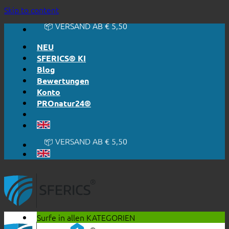
🔆 EINFACH. FUNKTIONIERT.
Skip to content
🔆 EHRLICH. TRANSPARENT.
📦 VERSAND AB € 5,50
🔖 KAUF AUF RECHNUNG
NEU
SFERICS® KI
Blog
Bewertungen
Konto
PROnatur24®
🔆 EINFACH. FUNKTIONIERT.
🔆 EHRLICH. TRANSPARENT.
📦 VERSAND AB € 5,50
🔖 KAUF AUF RECHNUNG
Surfe in allen
KATEGORIEN