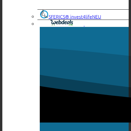
SFERICS® invest4life