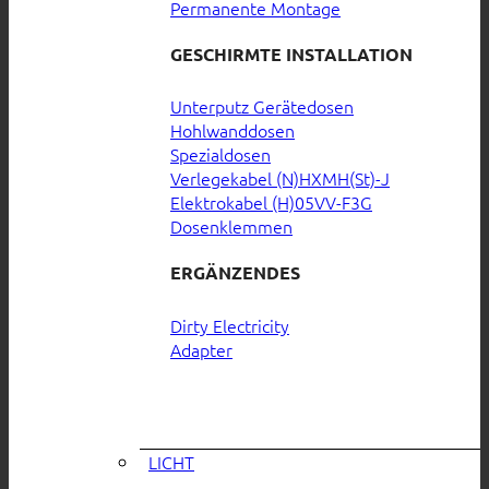
Permanente Montage
GESCHIRMTE INSTALLATION
Unterputz Gerätedosen
Hohlwanddosen
Spezialdosen
Verlegekabel (N)HXMH(St)-J
Elektrokabel (H)05VV-F3G
Dosenklemmen
ERGÄNZENDES
Dirty Electricity
Adapter
LICHT