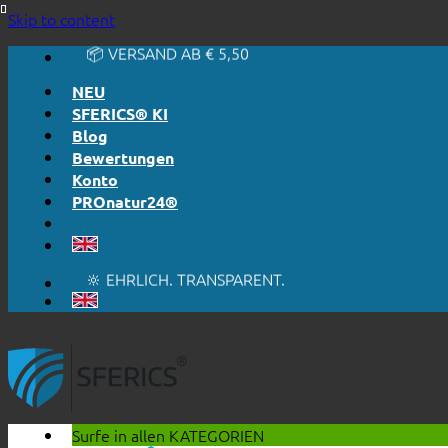
🔆 EINFACH. FUNKTIONIERT.
Skip to content
🔆 EHRLICH. TRANSPARENT.
📦 VERSAND AB € 5,50
🔖 KAUF AUF RECHNUNG
NEU
SFERICS® KI
Blog
Bewertungen
Konto
PROnatur24®
🔆 EINFACH. FUNKTIONIERT.
🔆 EHRLICH. TRANSPARENT.
📦 VERSAND AB € 5,50
🔖 KAUF AUF RECHNUNG
Surfe in allen
KATEGORIEN