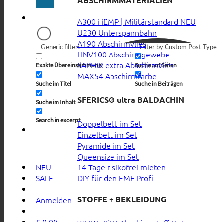
ABSCHIRMMATERIALIEN
A300 HEMP | Militärstandard
U230 Unterspannbahn
A190 Abschirmvlies
Generic filters
Filter by Custom Post Type
HNV100 Abschirmgewebe
SAPHIR extra Abschirmvlies
Exakte Übereinstimmung
Suche auf Seiten
MAX54 Abschirmfarbe
Suche im Titel
Suche in Beiträgen
SFERICS® ultra BALDACHIN
Suche im Inhalt
Search in excerpt
Doppelbett im Set
Einzelbett im Set
Pyramide im Set
Queensize im Set
14 Tage risikofrei mieten
NEU
DIY für den EMF Profi
SALE
STOFFE + BEKLEIDUNG
Anmelden
€
0,00