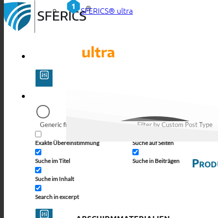
SFERICS® ultra
Generic filters
Filter by Custom Post Type
Exakte Übereinstimmung
Suche auf Seiten
Prod
Suche im Titel
Suche in Beiträgen
Suche im Inhalt
Search in excerpt