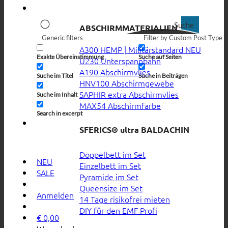
Suche
ABSCHIRMMATERIALIEN
Generic filters
Filter by Custom Post Type
A300 HEMP | Militärstandard
Exakte Übereinstimmung
Suche auf Seiten
U230 Unterspannbahn
A190 Abschirmvlies
Suche im Titel
Suche in Beiträgen
HNV100 Abschirmgewebe
SAPHIR extra Abschirmvlies
Suche im Inhalt
MAX54 Abschirmfarbe
Search in excerpt
SFERICS® ultra BALDACHIN
Doppelbett im Set
NEU
Einzelbett im Set
SALE
Pyramide im Set
Queensize im Set
Anmelden
14 Tage risikofrei mieten
DIY für den EMF Profi
€
0,00