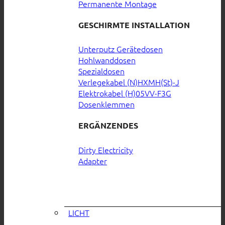
Permanente Montage
GESCHIRMTE INSTALLATION
Unterputz Gerätedosen
Hohlwanddosen
Spezialdosen
Verlegekabel (N)HXMH(St)-J
Elektrokabel (H)05VV-F3G
Dosenklemmen
ERGÄNZENDES
Dirty Electricity
Adapter
LICHT