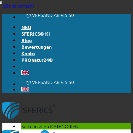
🔆 EINFACH. FUNKTIONIERT.
Skip to content
🔆 EHRLICH. TRANSPARENT.
📦 VERSAND AB € 5,50
🔖 KAUF AUF RECHNUNG
NEU
SFERICS® KI
Blog
Bewertungen
Konto
PROnatur24®
🔆 EINFACH. FUNKTIONIERT.
🔆 EHRLICH. TRANSPARENT.
📦 VERSAND AB € 5,50
🔖 KAUF AUF RECHNUNG
Surfe in allen
KATEGORIEN