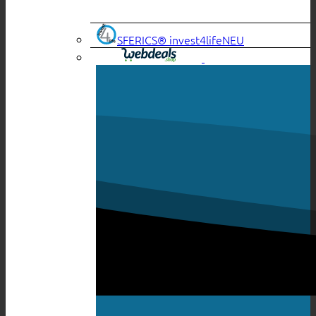
SFERICS® invest4life