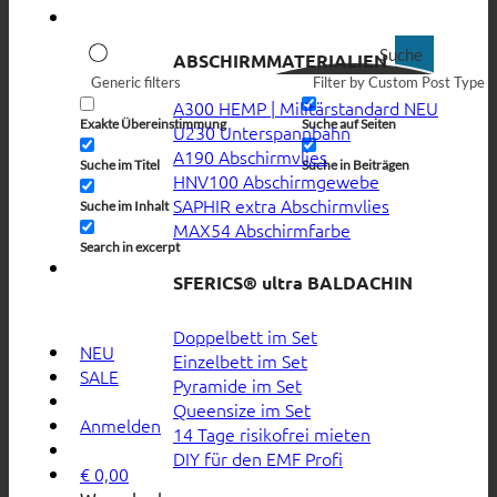
Suche
ABSCHIRMMATERIALIEN
Generic filters
Filter by Custom Post Type
A300 HEMP | Militärstandard
Exakte Übereinstimmung
Suche auf Seiten
U230 Unterspannbahn
A190 Abschirmvlies
Suche im Titel
Suche in Beiträgen
HNV100 Abschirmgewebe
SAPHIR extra Abschirmvlies
Suche im Inhalt
MAX54 Abschirmfarbe
Search in excerpt
SFERICS® ultra BALDACHIN
Doppelbett im Set
NEU
Einzelbett im Set
SALE
Pyramide im Set
Queensize im Set
Anmelden
14 Tage risikofrei mieten
DIY für den EMF Profi
€
0,00