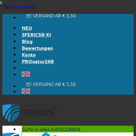
🔆 EINFACH. FUNKTIONIERT.
Skip to content
🔆 EHRLICH. TRANSPARENT.
📦 VERSAND AB € 5,50
🔖 KAUF AUF RECHNUNG
NEU
SFERICS® KI
Blog
Bewertungen
Konto
PROnatur24®
🔆 EINFACH. FUNKTIONIERT.
🔆 EHRLICH. TRANSPARENT.
📦 VERSAND AB € 5,50
🔖 KAUF AUF RECHNUNG
Surfe in allen
KATEGORIEN