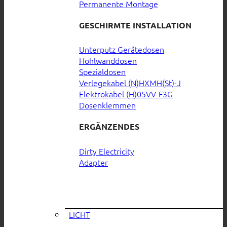
Permanente Montage
GESCHIRMTE INSTALLATION
Unterputz Gerätedosen
Hohlwanddosen
Spezialdosen
Verlegekabel (N)HXMH(St)-J
Elektrokabel (H)05VV-F3G
Dosenklemmen
ERGÄNZENDES
Dirty Electricity
Adapter
LICHT