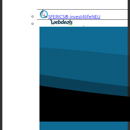
SFERICS® invest4life