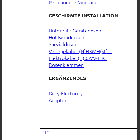
Permanente Montage
GESCHIRMTE INSTALLATION
Unterputz Gerätedosen
Hohlwanddosen
Spezialdosen
Verlegekabel (N)HXMH(St)-J
Elektrokabel (H)05VV-F3G
Dosenklemmen
ERGÄNZENDES
Dirty Electricity
Adapter
LICHT