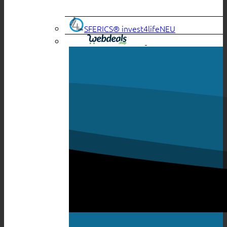
SFERICS® invest4life