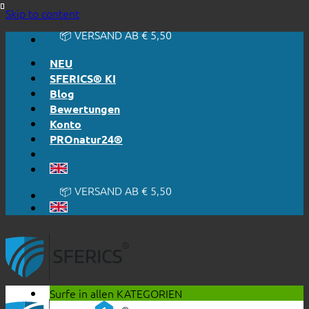
🔆 EINFACH. FUNKTIONIERT.
Skip to content
🔆 EHRLICH. TRANSPARENT.
📦 VERSAND AB € 5,50
🔖 KAUF AUF RECHNUNG
NEU
SFERICS® KI
Blog
Bewertungen
Konto
PROnatur24®
🔆 EINFACH. FUNKTIONIERT.
🔆 EHRLICH. TRANSPARENT.
📦 VERSAND AB € 5,50
🔖 KAUF AUF RECHNUNG
Surfe in allen
KATEGORIEN