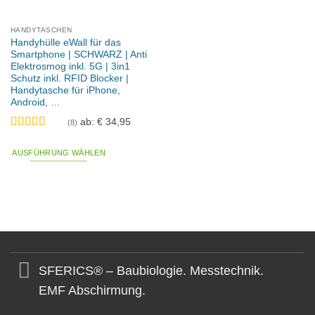
HANDYTASCHEN
Handyhülle eWall für das
Smartphone | SCHWARZ | Anti
Elektrosmog inkl. 5G | 3in1
Schutz inkl. RFID Blocker |
Handytasche für iPhone,
Android, …
ab:
€
34,95
(8)
Bewertet
mit
4.88
AUSFÜHRUNG WÄHLEN
von 5
Dieses
Produkt
weist
mehrere
Varianten
auf.
Die
SFERICS® – Baubiologie. Messtechnik.
Optionen
können
EMF Abschirmung.
auf