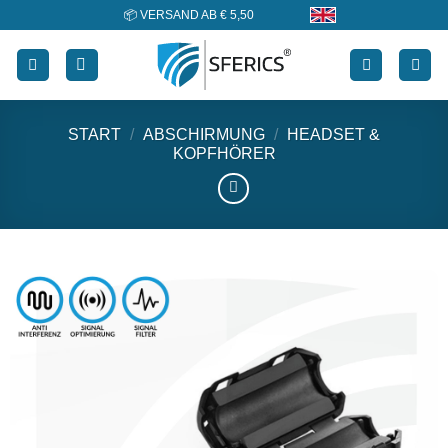
Skip
🔖 KAUF AUF RECHNUNG
to
content
START
/
ABSCHIRMUNG
/
HEADSET &
KOPFHÖRER