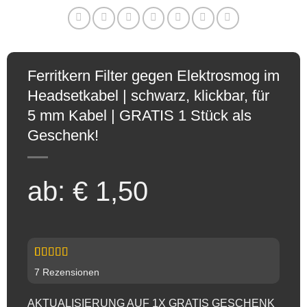
Pay
Ferritkern Filter gegen Elektrosmog im
Headsetkabel | schwarz, klickbar, für
5 mm Kabel | GRATIS 1 Stück als
Geschenk!
ab:
€
1,50
Bewertet
7
7
Rezensionen
mit
4.86
von 5,
basierend
AKTUALISIERUNG AUF 1X GRATIS GESCHENK