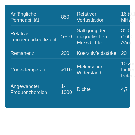
Anfängliche
Relativer
16 (0,
850
Permeabilität
Verlustfaktor
MHz)
Sättigung der
350
Relativer
5~10
magnetischen
(1600
Temperaturkoeffizient
Flussdichte
A/m)
Remanenz
200
Koerzitivfeldstärke
20
10 zur
Elektrischer
Curie-Temperatur
>110
fünfte
Widerstand
Poten
Angewandter
1-
Dichte
4,7
Frequenzbereich
1000