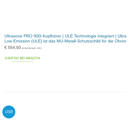
Ultrasone PRO 900i Kopfhörer | ULE Technologie integriert | Ultra
Low Emission (ULE) ist das MU-Metall-Schutzschild für die Ohren
€
554,50
(
€
462,08
exkl. USt.)
KAUFEN BEI AMAZON
USB