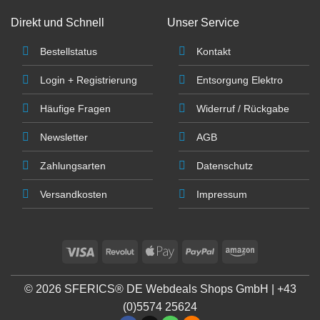
der
Produktseite
Direkt und Schnell
Unser Service
gewählt
werden
Bestellstatus
Kontakt
Login + Registrierung
Entsorgung Elektro
Häufige Fragen
Widerruf / Rückgabe
Newsletter
AGB
Zahlungsarten
Datenschutz
Versandkosten
Impressum
Visa
Revolut
Apple
PayPal
Amazon
Pay
© 2026 SFERICS® DE Webdeals Shops GmbH |
+43
(0)5574 25624