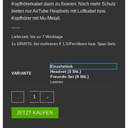
Kopfhörerkabel darin zu fixieren. Noch mehr Schutz
bieten nur
AirTube Headsets mit Luftkabel
bzw.
Kopfhörer mit Mu-Metall
.
Lieferzeit: bis zu 7 Werktage
1x GRATIS, bei mehreren € 1,5/Ferritkern bzw. Spar-Sets
Einzelstück
Headset (3 Stk.)
VARIANTE
Freunde Set (9 Stk.)
Leeren
Ferritkern
JETZT KAUFEN
Filter
gegen