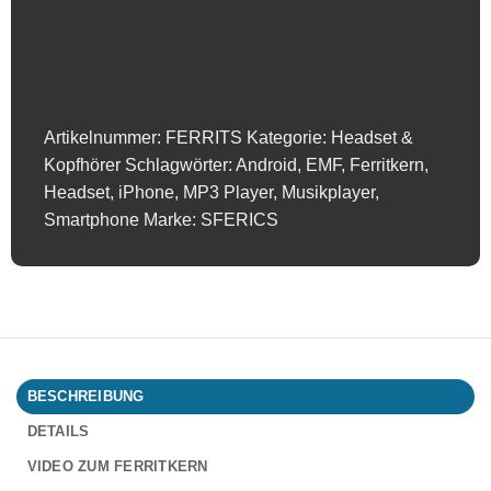
Elektrosmog
im
Headsetkabel
|
schwarz,
klickbar,
Artikelnummer:
FERRITS
Kategorie:
Headset &
für
Kopfhörer
Schlagwörter:
Android
,
EMF
,
Ferritkern
,
5
Headset
,
iPhone
,
MP3 Player
,
Musikplayer
,
mm
Smartphone
Marke:
SFERICS
Kabel
|
GRATIS
1
Stück
als
Geschenk!
BESCHREIBUNG
Menge
DETAILS
VIDEO ZUM FERRITKERN