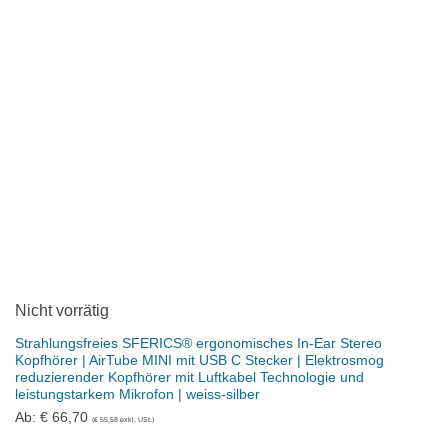
Nicht vorrätig
Strahlungsfreies SFERICS® ergonomisches In-Ear Stereo
Kopfhörer | AirTube MINI mit USB C Stecker | Elektrosmog
reduzierender Kopfhörer mit Luftkabel Technologie und
leistungstarkem Mikrofon | weiss-silber
Ab:
€
66,70
(
€
55,58
exkl. USt.)