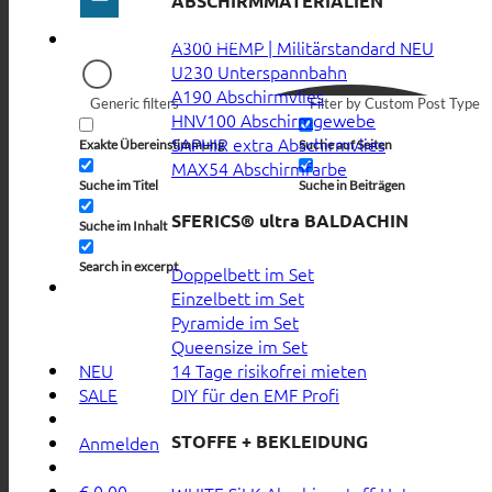
ABSCHIRMMATERIALIEN
A300 HEMP | Militärstandard
U230 Unterspannbahn
A190 Abschirmvlies
Generic filters
Filter by Custom Post Type
HNV100 Abschirmgewebe
SAPHIR extra Abschirmvlies
Exakte Übereinstimmung
Suche auf Seiten
MAX54 Abschirmfarbe
Suche im Titel
Suche in Beiträgen
SFERICS® ultra BALDACHIN
Suche im Inhalt
Search in excerpt
Doppelbett im Set
Einzelbett im Set
Pyramide im Set
Queensize im Set
14 Tage risikofrei mieten
NEU
DIY für den EMF Profi
SALE
STOFFE + BEKLEIDUNG
Anmelden
€
0,00