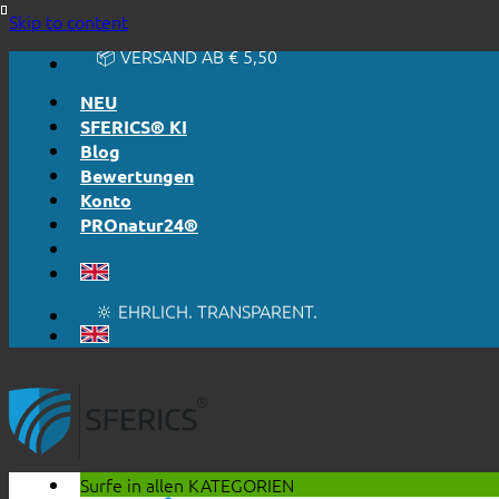
🔆 EINFACH. FUNKTIONIERT.
Skip to content
🔆 EHRLICH. TRANSPARENT.
📦 VERSAND AB € 5,50
🔖 KAUF AUF RECHNUNG
NEU
SFERICS® KI
Blog
Bewertungen
Konto
PROnatur24®
🔆 EINFACH. FUNKTIONIERT.
🔆 EHRLICH. TRANSPARENT.
📦 VERSAND AB € 5,50
🔖 KAUF AUF RECHNUNG
Surfe in allen
KATEGORIEN