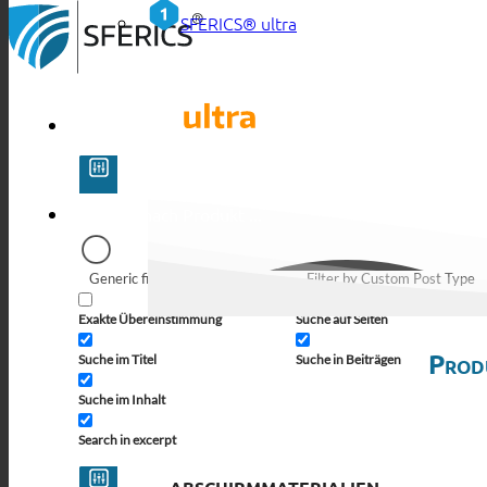
SFERICS® ultra
Generic filters
Filter by Custom Post Type
Exakte Übereinstimmung
Suche auf Seiten
Prod
Suche im Titel
Suche in Beiträgen
Suche im Inhalt
Search in excerpt