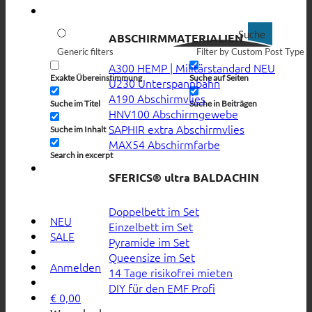
Suche
ABSCHIRMMATERIALIEN
Generic filters
Filter by Custom Post Type
A300 HEMP | Militärstandard
Exakte Übereinstimmung
Suche auf Seiten
U230 Unterspannbahn
A190 Abschirmvlies
Suche im Titel
Suche in Beiträgen
HNV100 Abschirmgewebe
SAPHIR extra Abschirmvlies
Suche im Inhalt
MAX54 Abschirmfarbe
Search in excerpt
SFERICS® ultra BALDACHIN
Doppelbett im Set
NEU
Einzelbett im Set
SALE
Pyramide im Set
Queensize im Set
Anmelden
14 Tage risikofrei mieten
DIY für den EMF Profi
€
0,00