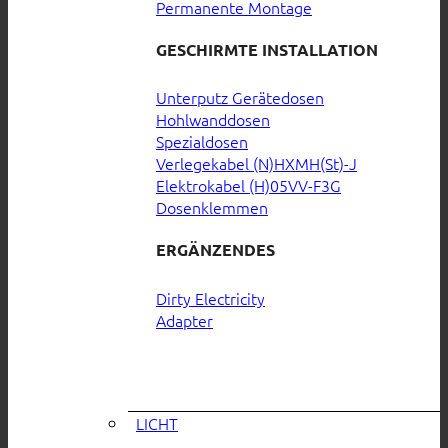
Permanente Montage
GESCHIRMTE INSTALLATION
Unterputz Gerätedosen
Hohlwanddosen
Spezialdosen
Verlegekabel (N)HXMH(St)-J
Elektrokabel (H)05VV-F3G
Dosenklemmen
ERGÄNZENDES
Dirty Electricity
Adapter
LICHT