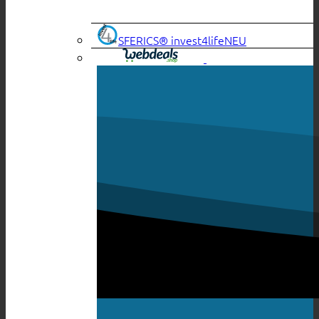
SFERICS® invest4life