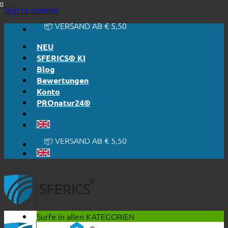
🔆 EINFACH. FUNKTIONIERT.
Skip to content
🔆 EHRLICH. TRANSPARENT.
📦 VERSAND AB € 5,50
🔖 KAUF AUF RECHNUNG
NEU
SFERICS® KI
Blog
Bewertungen
Konto
PROnatur24®
🔆 EINFACH. FUNKTIONIERT.
🔆 EHRLICH. TRANSPARENT.
📦 VERSAND AB € 5,50
🔖 KAUF AUF RECHNUNG
Surfe in allen
KATEGORIEN