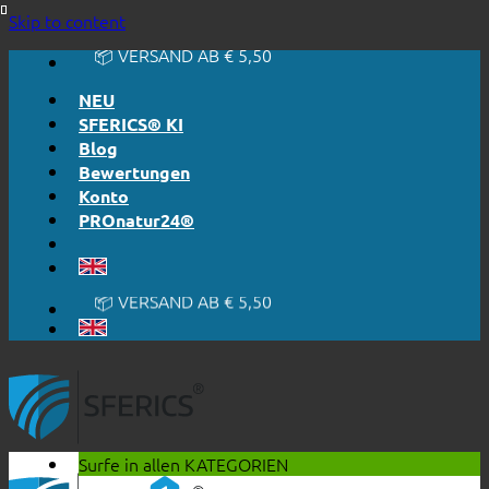
🔆 EINFACH. FUNKTIONIERT.
Skip to content
🔆 EHRLICH. TRANSPARENT.
📦 VERSAND AB € 5,50
🔖 KAUF AUF RECHNUNG
NEU
SFERICS® KI
Blog
Bewertungen
Konto
PROnatur24®
🔆 EINFACH. FUNKTIONIERT.
🔆 EHRLICH. TRANSPARENT.
📦 VERSAND AB € 5,50
🔖 KAUF AUF RECHNUNG
Surfe in allen
KATEGORIEN