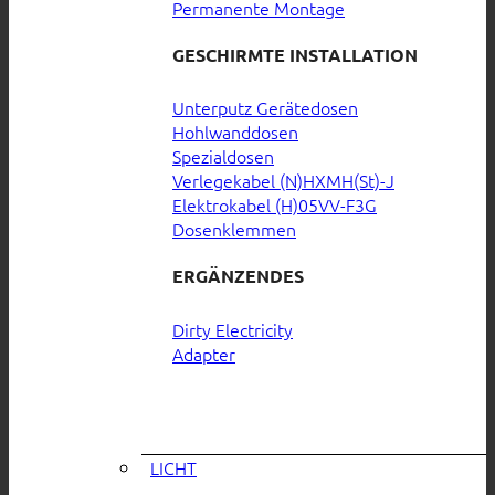
Permanente Montage
GESCHIRMTE INSTALLATION
Unterputz Gerätedosen
Hohlwanddosen
Spezialdosen
Verlegekabel (N)HXMH(St)-J
Elektrokabel (H)05VV-F3G
Dosenklemmen
ERGÄNZENDES
Dirty Electricity
Adapter
LICHT