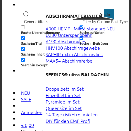
Suche
ABSCHIRMMATERIALIEN
Generic filters
Filter by Custom Post Type
A300 HEMP | Militärstandard
Exakte Übereinstimmung
Suche auf Seiten
U230 Unterspannbahn
A190 Abschirmvlies
Suche im Titel
Suche in Beiträgen
HNV100 Abschirmgewebe
SAPHIR extra Abschirmvlies
Suche im Inhalt
MAX54 Abschirmfarbe
Search in excerpt
SFERICS® ultra BALDACHIN
Doppelbett im Set
NEU
Einzelbett im Set
SALE
Pyramide im Set
Queensize im Set
Anmelden
14 Tage risikofrei mieten
DIY für den EMF Profi
€
0,00