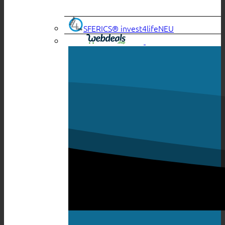
SFERICS® invest4life